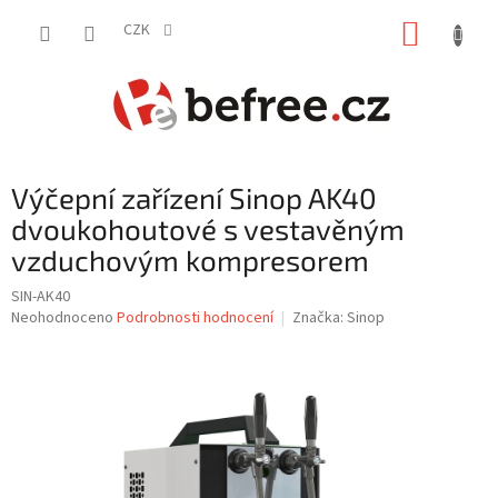
Přejít
NÁKUP
na
CZK
obsah
KOŠÍK
Výčepní zařízení Sinop AK40
dvoukohoutové s vestavěným
vzduchovým kompresorem
SIN-AK40
Průměrné
Neohodnoceno
Podrobnosti hodnocení
Značka:
Sinop
hodnocení
produktu
je
0,0
z
5
hvězdiček.