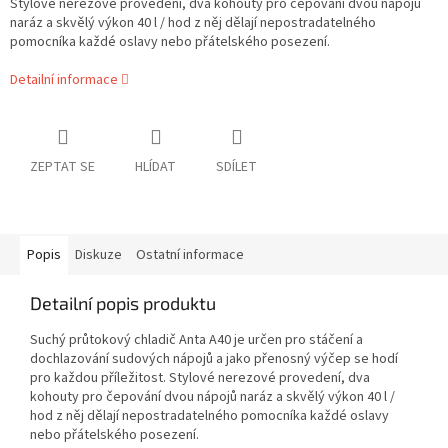
Stylové nerezové provedení, dva kohouty pro čepování dvou nápojů
naráz a skvělý výkon 40 l / hod z něj dělají nepostradatelného
pomocníka každé oslavy nebo přátelského posezení.
Detailní informace
ZEPTAT SE
HLÍDAT
SDÍLET
Popis
Diskuze
Ostatní informace
Detailní popis produktu
Suchý průtokový chladič Anta A40 je určen pro stáčení a
dochlazování sudových nápojů a jako přenosný výčep se hodí
pro každou příležitost. Stylové nerezové provedení, dva
kohouty pro čepování dvou nápojů naráz a skvělý výkon 40 l /
hod z něj dělají nepostradatelného pomocníka každé oslavy
nebo přátelského posezení.