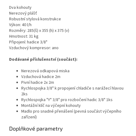
Dva kohouty
Nerezový plášť
Robustní stylová konstrukce
Výkon: 40 l/h
Rozměry: 285(š) x 355 (h) x 375 (v)
Hmotnost: 31 kg
Připojení: hadice 3/8"
Vzduchový kompresor: ano
Dodávané příslušenství (součást):
Nerezová odkapová miska
Vzduchová hadice 2m
Pivní hadice 2x 2m
Rychlospojka 3/8" k propojení chladiče s narážecí hlavou
2ks
Rychlospojka "Y" 3/8" pro rozbočení hadic 3/8" 1ks
Montážní klíč na výčepní kohouty
Madlo pro snadné přenášení (pevná součást výčepního
zařízení)
Doplňkové parametry