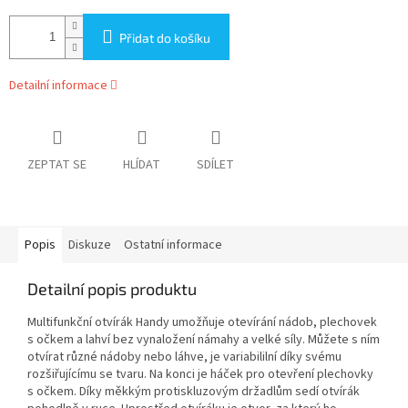
Přidat do košíku
Detailní informace
ZEPTAT SE
HLÍDAT
SDÍLET
Popis
Diskuze
Ostatní informace
Detailní popis produktu
Multifunkční otvírák Handy umožňuje otevírání nádob, plechovek
s očkem a lahví bez vynaložení námahy a velké síly. Můžete s ním
otvírat různé nádoby nebo láhve, je variabililní díky svému
rozšiřujícímu se tvaru. Na konci je háček pro otevření plechovky
s očkem. Díky měkkým protiskluzovým držadlům sedí otvírák