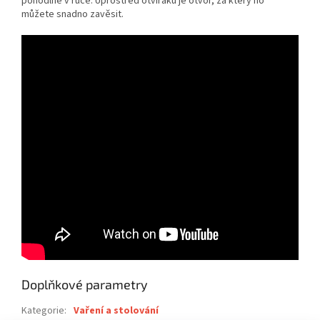
pohodlně v ruce. Uprostřed otvíráku je otvor, za který ho
můžete snadno zavěsit.
Doplňkové parametry
Kategorie
:
Vaření a stolování