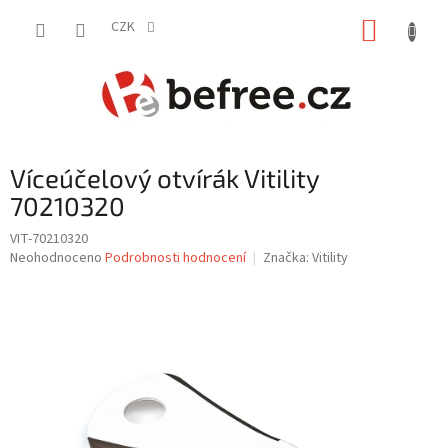
Přejít
NÁKUP
na
CZK
obsah
KOŠÍK
Víceúčelový otvírák Vitility
70210320
VIT-70210320
Průměrné
Neohodnoceno
Podrobnosti hodnocení
Značka:
Vitility
hodnocení
produktu
je
0,0
z
5
hvězdiček.