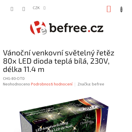
Přejít
NÁKUP
na
CZK
obsah
KOŠÍK
Vánoční venkovní světelný řetěz
80x LED dioda teplá bílá, 230V,
délka 11.4 m
CHG-80-OTD
Průměrné
Neohodnoceno
Podrobnosti hodnocení
Značka:
befree
hodnocení
produktu
je
0,0
z
5
hvězdiček.