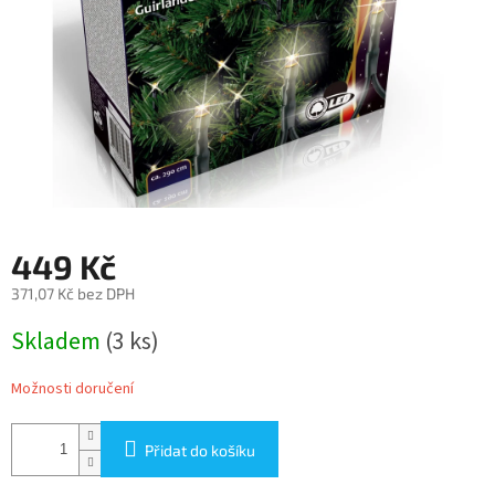
449 Kč
371,07 Kč bez DPH
Měrná
Skladem
(3 ks)
cena:
Možnosti doručení
Přidat do košíku