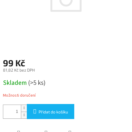
99 Kč
81,82 Kč bez DPH
Měrná
Skladem
(>5 ks)
cena:
Možnosti doručení
Přidat do košíku