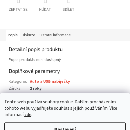
ZEPTAT SE
HLÍDAT
SDÍLET
Popis
Diskuze
Ostatní informace
Detailní popis produktu
Popis produktu není dostupný
Doplňkové parametry
Kategorie
:
Auto a USB nabíječky
Záruka
:
2 roky
Hmotnost
:
0.093 kg
Tento web používá soubory cookie. Dalším procházením
EAN
:
7640112212958
tohoto webu vyjadřujete souhlas s jejich používáním. Více
informací
zde
.
Z
á
Nastavení