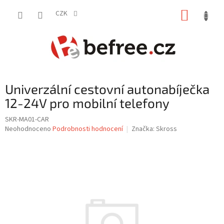
Přejít
NÁKUP
na
CZK
obsah
KOŠÍK
Univerzální cestovní autonabíječka
12-24V pro mobilní telefony
SKR-MA01-CAR
Průměrné
Neohodnoceno
Podrobnosti hodnocení
Značka:
Skross
hodnocení
produktu
je
0,0
z
5
hvězdiček.