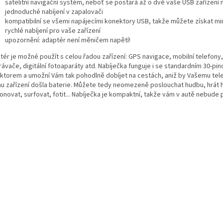
satelitní navigační systém, neboť se postará až o dvě vaše USB zařízení
jednoduché nabíjení v zapalovači
kompatibilní se všemi napájecími konektory USB, takže můžete získat 
rychlé nabíjení pro vaše zařízení
upozornění: adaptér není měničem napětí!
tér je možné použít s celou řadou zařízení: GPS navigace, mobilní telefony
rávače, digitální fotoaparáty atd. Nabíječka funguje i se standardním 30-pi
ktorem a umožní Vám tak pohodlně dobíjet na cestách, aniž by Vašemu tel
mu zařízení došla baterie. Můžete tedy neomezeně poslouchat hudbu, hrát h
onovat, surfovat, fotit... Nabíječka je kompaktní, takže vám v autě nebude 