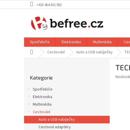
Přejít
+420 464 601 881
na
obsah
Spotřebiče
Elektronika
Multimédia
Ces
Domů
Cestování
Auto a USB nabíječky
TE
P
TEC
o
Přeskočit
s
Průměr
Neohod
Kategorie
kategorie
t
hodnoce
r
produkt
Spotřebiče
a
je
Elektronika
0,0
n
z
Multimédia
n
5
í
Cestování
hvězdič
p
Auto a USB nabíječky
a
Cestovní adaptéry