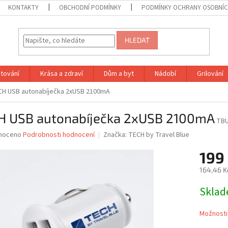
KONTAKTY
OBCHODNÍ PODMÍNKY
PODMÍNKY OCHRANY OSOBNÍC
HLEDAT
tování
Krása a zdraví
Dům a byt
Nádobí
Grilování
CH USB autonabíječka 2xUSB 2100mA
H USB autonabíječka 2xUSB 2100mA
TBU
né
noceno
Podrobnosti hodnocení
Značka:
TECH by Travel Blue
ní
199
u
164,46 K
Měrná
Skla
cena:
ek.
Možnosti