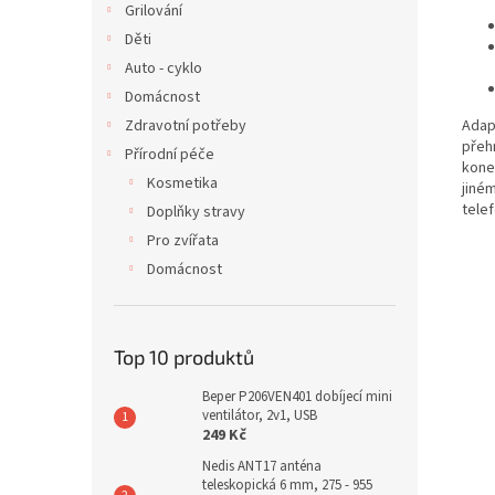
Grilování
Děti
Auto - cyklo
Domácnost
Zdravotní potřeby
Adap
přeh
Přírodní péče
kone
Kosmetika
jiné
telef
Doplňky stravy
Pro zvířata
Domácnost
Top 10 produktů
Beper P206VEN401 dobíjecí mini
ventilátor, 2v1, USB
249 Kč
Nedis ANT17 anténa
teleskopická 6 mm, 275 - 955