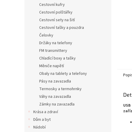
n
Cestovní kufry
e
Cestovní polštářky
l
Cestovní sety na šití
Cestovní tašky a pouzdra
Čelovky
Držáky na telefony
FM transmittery
Chladící boxy a tašky
Měniče napětí
Obaly na tablety a telefony
Popi
Pásy na zavazadla
Termosky a termohrnky
Det
Váhy na zavazadla
Zámky na zavazadla
USB 
zaří
Krása a zdraví
Dům a byt
Nádobí