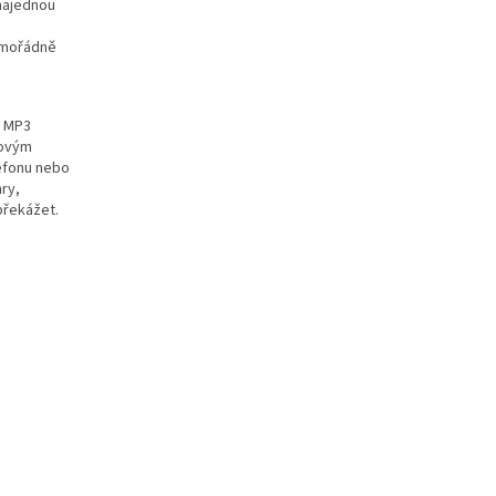
 najednou
mimořádně
, MP3
novým
efonu nebo
ry,
překážet.