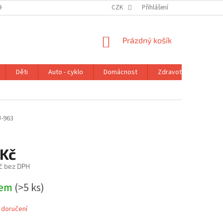
H ÚDAJŮ
VRÁCENÍ ZBOŽÍ V ZÁKONNÉ LHŮTĚ
CZK
Přihlášení
REKLAMAČNÍ ŘÁD
NÁKUPNÍ
Prázdný košík
KOŠÍK
Děti
Auto - cyklo
Domácnost
Zdravotní potřeby
-963
 Kč
č bez DPH
dem
(>5 ks)
 doručení