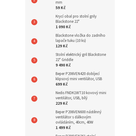
mm
59 Kč
Krycí obal pro stolní grily
Blackstone 22"
1 090 Kč
Blackstone vložka do zadního
lapače tuku (10 ks)
129 Kč
Stolní elektrický gril Blackstone
22" Griddle
9 490 Kč
Beper P206VEN420 dobíjecí
klipsový mini ventilátor, USB
699 Kč
Nedis FNDK1WT10 kovový mini
ventilátor, USB, bílý
229 Kč
Beper P206VEN600 nástěnný
ventilátor s dálkovým
ovládáním, 40cm, 40W
1 499 Kč