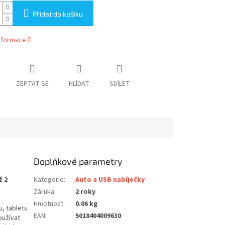
Přidat do košíku
informace
ZEPTAT SE
HLÍDAT
SDÍLET
Doplňkové parametry
ž 2
Kategorie
:
Auto a USB nabíječky
Záruka
:
2 roky
Hmotnost
:
0.06 kg
, tabletu
EAN
:
5018404009630
oužívat