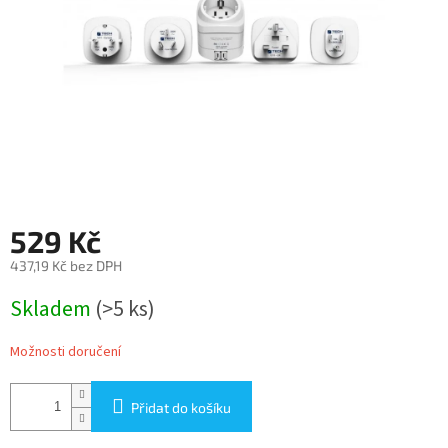
529 Kč
437,19 Kč bez DPH
Měrná
Skladem
(>5 ks)
cena:
Možnosti doručení
Přidat do košíku