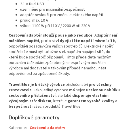
2.1 A Dual USB
uzemněno pro maximální bezpečnost
adaptér neslouží pro změnu elektrického napětí
proud: max. 10 A
výkon: 1100 W při 110 V / 2200 W při 220 V
Cestovní adaptér slouží pouze jako redukce.
Adaptér n
ení
měničem napětí
, proto si
vždy zjistěte napětí místní sítě
,
odpovídá-li požadavkům Vašich spotřebičů. Elektrické napětí
spotřebiče musí být totožné s el. napětím napájecí sítě, do
které bude spotřebič připojený. Tímto předejdete možným
poruchám či škodám způsobeným nesprávným použitím.
Výrobce ani dodavatel v takovém případě nemohou nést
odpovědnost za způsobené škody.
Travel Blue je britský výrobce
přislušenství
pro všechny
cestovatele
. Jako jediný výrobce
má
nejen
ucelenou nabídku
cestovního příslušenství
, ale také
disponuje vlastním
vývojovým střediskem
, které je
garantem vysoké kvality
a
bezpečnosti
všech produktů Travel Blue.
Doplňkové parametry
Kategorie
:
Cestovní adaptéry