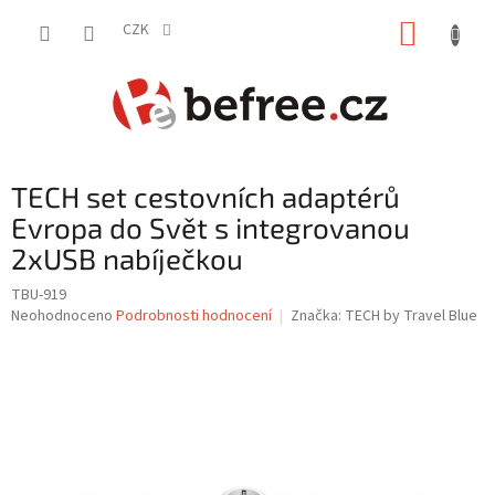
Přejít
NÁKUP
na
CZK
obsah
KOŠÍK
TECH set cestovních adaptérů
Evropa do Svět s integrovanou
2xUSB nabíječkou
TBU-919
Průměrné
Neohodnoceno
Podrobnosti hodnocení
Značka:
TECH by Travel Blue
hodnocení
produktu
je
0,0
z
5
hvězdiček.