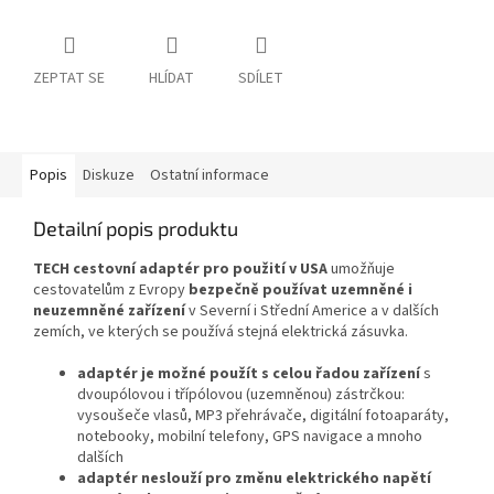
ZEPTAT SE
HLÍDAT
SDÍLET
Popis
Diskuze
Ostatní informace
Detailní popis produktu
TECH cestovní adaptér pro použití v USA
umožňuje
cestovatelům z Evropy
bezpečně používat uzemněné i
neuzemněné zařízení
v Severní i Střední Americe a v dalších
zemích, ve kterých se používá stejná elektrická zásuvka.
adaptér je možné použít
s celou řadou zařízení
s
dvoupólovou i třípólovou (uzemněnou) zástrčkou:
vysoušeče vlasů, MP3 přehrávače, digitální fotoaparáty,
notebooky, mobilní telefony, GPS navigace a mnoho
dalších
adaptér neslouží pro změnu elektrického napětí