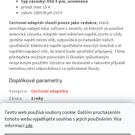
typ zásuvky: USA 3-pin, uzemněná
proud: max. 15 A
výkon: 1650 W při 110 V
Cestovní adaptér slouží pouze jako redukce
, která
umožňuje nabíjet Vaše zařízení v zemích, ve kterých se používá
americká zásuvka. Adaptér není měničem napětí, proto si vždy
zjistěte napětí místní sítě, odpovídá-li požadavkům Vašich
spotřebičů. Elektrické napětí spotřebiče musí být totožné s el.
napětím napájecí sítě, do které bude spotřebič připojený. Tímto
předejdete možným poruchám či škodám způsobeným
nesprávným použitím. Výrobce ani dodavatel v takovém případě
nemohou nést odpovědnost za způsobené škody.
Doplňkové parametry
Kategorie
:
Cestovní adaptéry
Záruka
:
2 roky
Hmotnost
:
0.08 kg
Tento web používá soubory cookie. Dalším procházením
EAN
:
5018404008916
tohoto webu vyjadřujete souhlas s jejich používáním. Více
informací
zde
.
Z