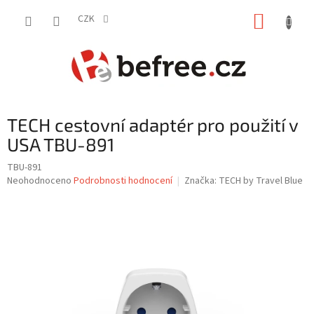
Přejít
NÁKUP
na
CZK
obsah
KOŠÍK
TECH cestovní adaptér pro použití v
USA TBU-891
TBU-891
Průměrné
Neohodnoceno
Podrobnosti hodnocení
Značka:
TECH by Travel Blue
hodnocení
produktu
je
0,0
z
5
hvězdiček.