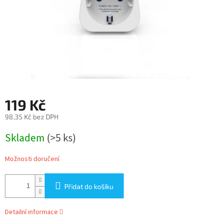
119 Kč
98,35 Kč bez DPH
Měrná
Skladem
(>5 ks)
cena:
Možnosti doručení
Přidat do košíku
Detailní informace