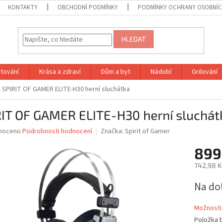
KONTAKTY
OBCHODNÍ PODMÍNKY
PODMÍNKY OCHRANY OSOBNÍC
HLEDAT
tování
Krása a zdraví
Dům a byt
Nádobí
Grilování
SPIRIT OF GAMER ELITE-H30 herní sluchátka
RIT OF GAMER ELITE-H30 herní sluchát
né
noceno
Podrobnosti hodnocení
Značka:
Spirit of Gamer
ní
899
u
742,98 K
Měrná
Na do
cena:
ek.
Možnosti
Položka 