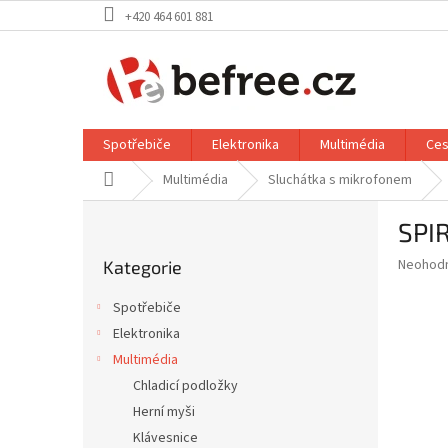
Přejít
+420 464 601 881
na
obsah
Spotřebiče
Elektronika
Multimédia
Ces
Domů
Multimédia
Sluchátka s mikrofonem
P
SPI
o
Přeskočit
s
Průměr
Neohod
Kategorie
kategorie
t
hodnoce
r
produkt
Spotřebiče
a
je
Elektronika
0,0
n
z
Multimédia
n
5
í
Chladicí podložky
hvězdič
p
Herní myši
a
Klávesnice