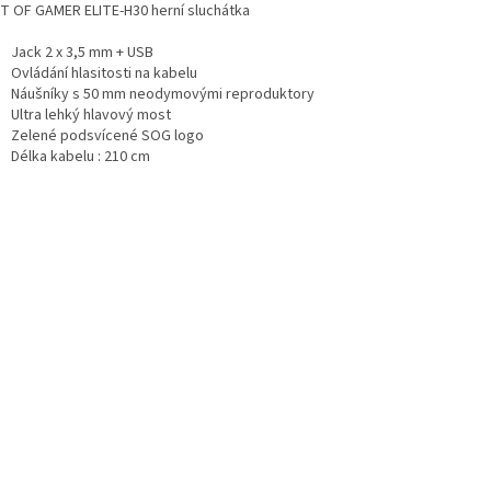
IT OF GAMER ELITE-H30 herní sluchátka
Jack 2 x 3,5 mm + USB
Ovládání hlasitosti na kabelu
Náušníky s 50 mm neodymovými reproduktory
Ultra lehký hlavový most
Zelené podsvícené SOG logo
Délka kabelu : 210 cm