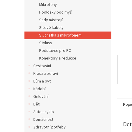
n
Mikrofony
e
Podložky pod myš
l
Sady nástrojů
Síťové kabely
Sluchátka s mikrofonem
Stylusy
Podstavce pro PC
Konektory a redukce
Cestování
Krása a zdraví
Dům a byt
Nádobí
Grilování
Děti
Popi
Auto - cyklo
Domácnost
Det
Zdravotní potřeby