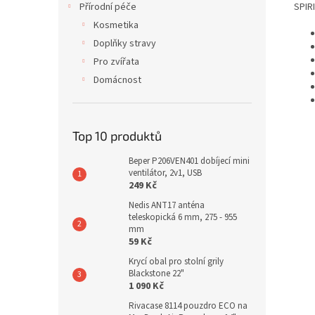
SPIR
Přírodní péče
Kosmetika
Doplňky stravy
Pro zvířata
Domácnost
Top 10 produktů
Beper P206VEN401 dobíjecí mini
ventilátor, 2v1, USB
249 Kč
Nedis ANT17 anténa
teleskopická 6 mm, 275 - 955
mm
59 Kč
Krycí obal pro stolní grily
Blackstone 22"
1 090 Kč
Rivacase 8114 pouzdro ECO na