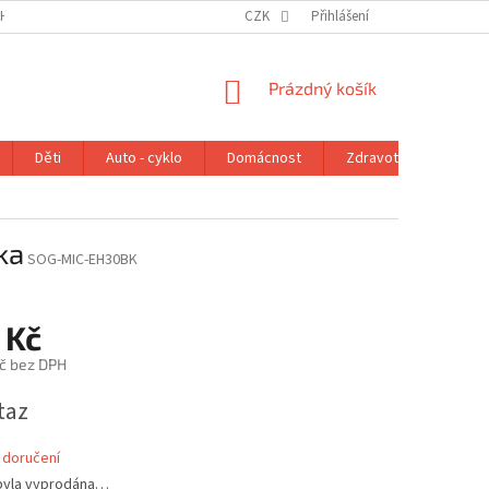
H ÚDAJŮ
VRÁCENÍ ZBOŽÍ V ZÁKONNÉ LHŮTĚ
CZK
Přihlášení
REKLAMAČNÍ ŘÁD
NÁKUPNÍ
Prázdný košík
KOŠÍK
Děti
Auto - cyklo
Domácnost
Zdravotní potřeby
ka
SOG-MIC-EH30BK
 Kč
č bez DPH
taz
 doručení
byla vyprodána…