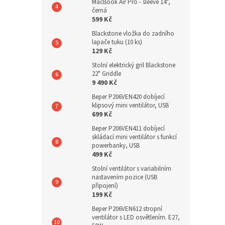
MacBook Air Pro - sleeve 14",
černá
599 Kč
Blackstone vložka do zadního
lapače tuku (10 ks)
129 Kč
Stolní elektrický gril Blackstone
22" Griddle
9 490 Kč
Beper P206VEN420 dobíjecí
klipsový mini ventilátor, USB
699 Kč
Beper P206VEN411 dobíjecí
skládací mini ventilátor s funkcí
powerbanky, USB
499 Kč
Stolní ventilátor s variabilním
nastavením pozice (USB
připojení)
199 Kč
Beper P206VEN612 stropní
ventilátor s LED osvětlením. E27,