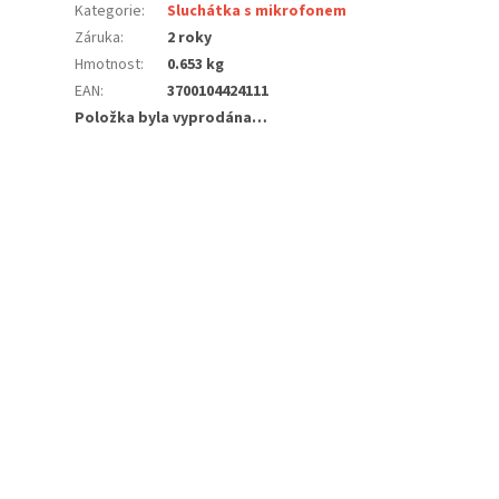
Kategorie
:
Sluchátka s mikrofonem
Záruka
:
2 roky
Hmotnost
:
0.653 kg
EAN
:
3700104424111
Položka byla vyprodána…