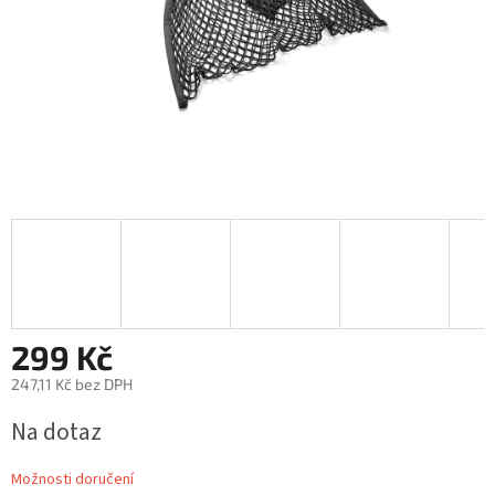
299 Kč
247,11 Kč bez DPH
Měrná
Na dotaz
cena:
Možnosti doručení