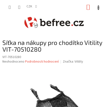
Přejít
NÁKUP
na
CZK
obsah
KOŠÍK
Síťka na nákupy pro chodítko Vitility
VIT-70510280
VIT-70510280
Průměrné
Neohodnoceno
Podrobnosti hodnocení
Značka:
Vitility
hodnocení
produktu
je
0,0
z
5
hvězdiček.