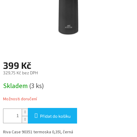
399 Kč
329,75 Kč bez DPH
Měrná
Skladem
(3 ks)
cena:
Možnosti doručení
Přidat do košíku
Riva Case 90351 termoska 0,35l, černá