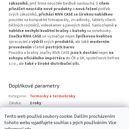
zákazníků
, jimž firma neustále bedlivě naslouchá. S
cílem
přinášet neustále nové produkty
a
nová řešení
potřeb
svých zákazníků,
přichází RIVA CASE se širokou nabídkou
pouzder na kompaktní fotoaparáty, zrcadlovky, tablety všech
běžných rozměrů, videokamer a pevných disků. Samozřejmě
v
nabídce nechybí kvalitní brašny
a
batohy
na notebooky.
Značka RIVA CASE
se vyznačuje nejen
špičkovou kvalitou
zpracování a
výdrží
svých
produktů
, ale také
moderním
provedením
včetně
pestrých barev
.
Pouzdra a brašny značky RIVA CASE
jsou k dostání
nejen
na
eshopu oficiálního importéra
do ČR a SR, společnosti befree
s.r.o., ale
také v široké distribuční síti.
Doplňkové parametry
Kategorie
:
Termosky a termohrnky
Záruka
:
2 roky
Hmotnost
:
0.28 kg
Tento web používá soubory cookie. Dalším procházením
EAN
:
4260403573891
tohoto webu vyjadřujete souhlas s jejich používáním. Více