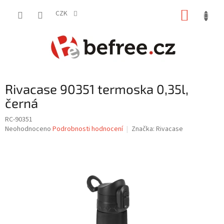
Přejít
NÁKUP
na
CZK
obsah
KOŠÍK
Rivacase 90351 termoska 0,35l,
černá
RC-90351
Průměrné
Neohodnoceno
Podrobnosti hodnocení
Značka:
Rivacase
hodnocení
produktu
je
0,0
z
5
hvězdiček.