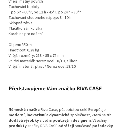
Vnější matný povrch
Zachování teploty:
po 6 h - 60°?, po 12 h - 45°?, po 24 h - 30°?
Zachování studeného nápoje: 8 - 10 h
Sklopná zátka
Tlačítko zámku víka
Karabina pro nošení
Objem: 350 ml
Hmotnost: 0,28 kg
Vnější rozměry: 218 x 85 x 75 mm
Vnitřní materiál: Nerez ocel 18/10, silikon
Vnější materiál: plast / Nerez ocel 18/10
Představujeme Vám značku RIVA CASE
Německá značka
Riva Case, působící po celé Evropě, je
moderní
,
inovativní
a
dynamická
společnost, která na trh
dodává výrobky
s velmi
poutavým designem
. Všechny
produkty
značky RIVA CASE
odrážejí
současné
požadavky