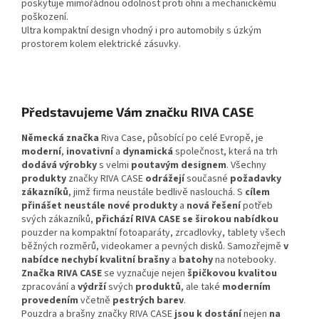
poskytuje mimořádnou odolnost proti ohni a mechanickému
poškození.
Ultra kompaktní design vhodný i pro automobily s úzkým
prostorem kolem elektrické zásuvky.
Představujeme Vám značku RIVA CASE
Německá značka
Riva Case, působící po celé Evropě, je
moderní
,
inovativní
a
dynamická
společnost, která na trh
dodává výrobky
s velmi
poutavým designem
. Všechny
produkty
značky RIVA CASE
odrážejí
současné
požadavky
zákazníků
, jimž firma neustále bedlivě naslouchá. S
cílem
přinášet neustále nové produkty
a
nová řešení
potřeb
svých zákazníků,
přichází RIVA CASE se širokou nabídkou
pouzder na kompaktní fotoaparáty, zrcadlovky, tablety všech
běžných rozměrů, videokamer a pevných disků. Samozřejmě
v
nabídce nechybí kvalitní brašny
a
batohy
na notebooky.
Značka RIVA CASE
se vyznačuje nejen
špičkovou kvalitou
zpracování a
výdrží
svých
produktů
, ale také
moderním
provedením
včetně
pestrých barev
.
Pouzdra a brašny značky RIVA CASE
jsou k dostání
nejen
na