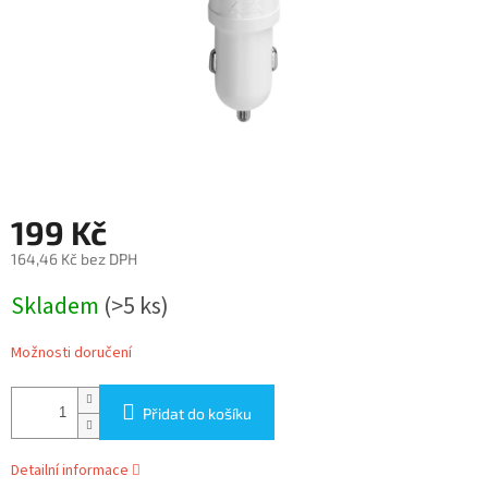
199 Kč
164,46 Kč bez DPH
Měrná
Skladem
(>5 ks)
cena:
Možnosti doručení
Přidat do košíku
Detailní informace