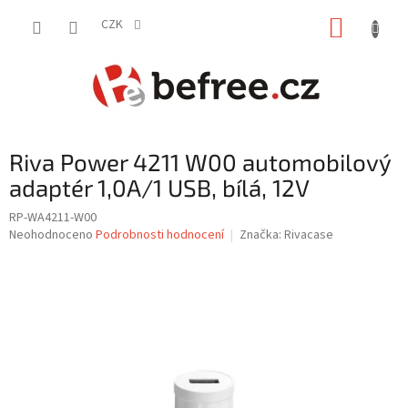
Přejít
NÁKUP
na
CZK
obsah
KOŠÍK
Riva Power 4211 W00 automobilový
adaptér 1,0A/1 USB, bílá, 12V
RP-WA4211-W00
Průměrné
Neohodnoceno
Podrobnosti hodnocení
Značka:
Rivacase
hodnocení
produktu
je
0,0
z
5
hvězdiček.