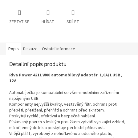
ZEPTAT SE
HLÍDAT
SDÍLET
Popis
Diskuze
Ostatní informace
Detailní popis produktu
Riva Power 4211 W00 automobilový adaptér 1,0A/1 USB,
12V
Autonabíječka je kompatibilní se všemi mobilními zařízeními
napájenými USB.
Komponenty nejvyšší kvality, vestavěný filtr, ochrana proti
přepětí, přetížení, přehřátí a ochrana před zkratem.
Poskytují rychlé, efektivní a bezpečné nabíjení.
Pískovaný povrch s lesklým proužkem vytváří vynikající vzhled,
má příjemný dotek a poskytuje perfektní přilnavost.
Vnější plášť, vyrobený z nehořlavého a odolného plastu,