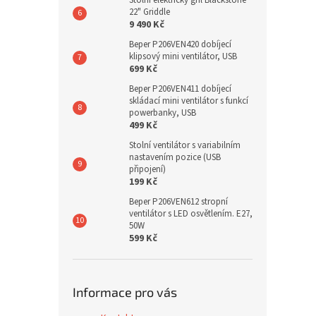
Stolní elektrický gril Blackstone
22" Griddle
9 490 Kč
Beper P206VEN420 dobíjecí
klipsový mini ventilátor, USB
699 Kč
Beper P206VEN411 dobíjecí
skládací mini ventilátor s funkcí
powerbanky, USB
499 Kč
Stolní ventilátor s variabilním
nastavením pozice (USB
připojení)
199 Kč
Beper P206VEN612 stropní
ventilátor s LED osvětlením. E27,
50W
599 Kč
Informace pro vás