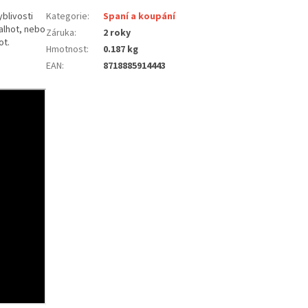
blivosti
Kategorie
:
Spaní a koupání
alhot, nebo
Záruka
:
2 roky
ot.
Hmotnost
:
0.187 kg
EAN
:
8718885914443