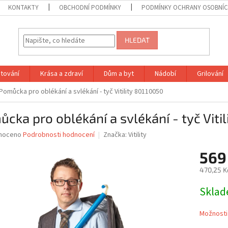
KONTAKTY
OBCHODNÍ PODMÍNKY
PODMÍNKY OCHRANY OSOBNÍC
HLEDAT
tování
Krása a zdraví
Dům a byt
Nádobí
Grilování
Pomůcka pro oblékání a svlékání - tyč Vitility 80110050
cka pro oblékání a svlékání - tyč Viti
né
noceno
Podrobnosti hodnocení
Značka:
Vitility
ní
569
u
470,25 K
Měrná
Skla
cena:
ek.
Možnosti