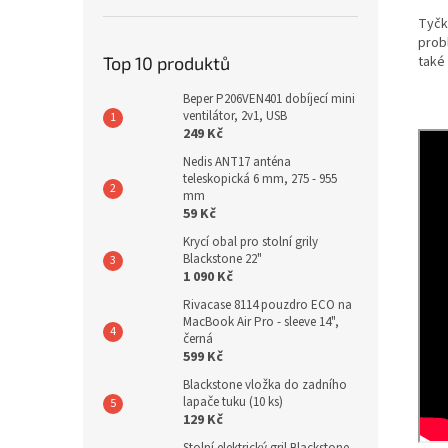
Tyčk
prob
Top 10 produktů
také
Beper P206VEN401 dobíjecí mini
ventilátor, 2v1, USB
249 Kč
Nedis ANT17 anténa
teleskopická 6 mm, 275 - 955
mm
59 Kč
Krycí obal pro stolní grily
Blackstone 22"
1 090 Kč
Rivacase 8114 pouzdro ECO na
MacBook Air Pro - sleeve 14",
černá
599 Kč
Blackstone vložka do zadního
lapače tuku (10 ks)
129 Kč