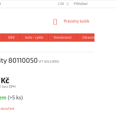
H ÚDAJŮ
VRÁCENÍ ZBOŽÍ V ZÁKONNÉ LHŮTĚ
CZK
Přihlášení
REKLAMAČNÍ ŘÁD
NÁKUPNÍ
Prázdný košík
KOŠÍK
Děti
Auto - cyklo
Domácnost
Zdravotní potřeby
lity 80110050
VIT-80110050
 Kč
č bez DPH
dem
(>5 ks)
 doručení