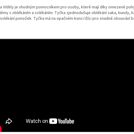
a Vitility je vhodným pomocníkem pro osoby, které mají díky omezené pohy
lémy s oblékáním a svlékáním. Tyčka zjednodušuje oblékání saka, bundy, k
 svlékání ponožek. Tyčka má na opačném konci lžíci pro snadné obouvání b