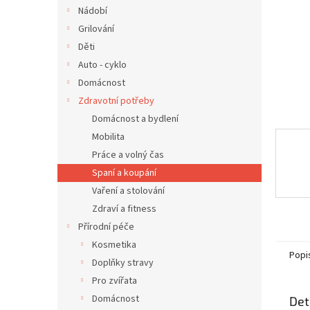
n
Nádobí
e
Grilování
l
Děti
Auto - cyklo
Domácnost
Zdravotní potřeby
Domácnost a bydlení
Mobilita
Práce a volný čas
Spaní a koupání
Vaření a stolování
Zdraví a fitness
Přírodní péče
Kosmetika
Popi
Doplňky stravy
Pro zvířata
Domácnost
Det