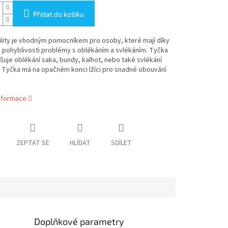
Přidat do košíku
ility je vhodným pomocníkem pro osoby, které mají díky
pohyblivosti problémy s oblékáním a svlékáním. Tyčka
uje oblékání saka, bundy, kalhot, nebo také svlékání
 Tyčka má na opačném konci lžíci pro snadné obouvání
informace
ZEPTAT SE
HLÍDAT
SDÍLET
Doplňkové parametry