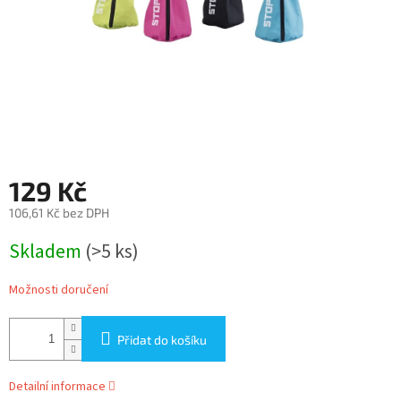
129 Kč
106,61 Kč bez DPH
Měrná
Skladem
(>5 ks)
cena:
Možnosti doručení
Přidat do košíku
Detailní informace