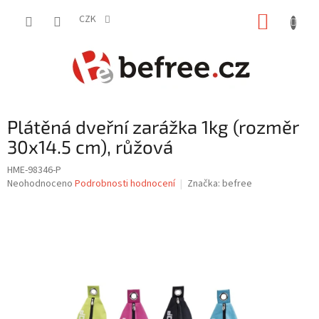
Přejít
NÁKUP
na
CZK
obsah
KOŠÍK
Plátěná dveřní zarážka 1kg (rozměr
30x14.5 cm), růžová
HME-98346-P
Průměrné
Neohodnoceno
Podrobnosti hodnocení
Značka:
befree
hodnocení
produktu
je
0,0
z
5
hvězdiček.