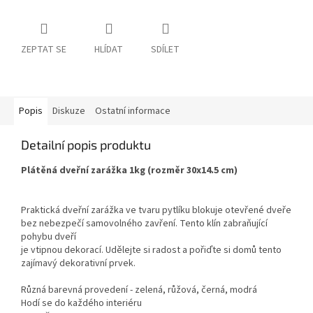
ZEPTAT SE
HLÍDAT
SDÍLET
Popis
Diskuze
Ostatní informace
Detailní popis produktu
Plátěná dveřní zarážka 1kg (rozměr 30x14.5 cm)
Praktická dveřní zarážka ve tvaru pytlíku blokuje otevřené dveře
bez nebezpečí samovolného zavření. Tento klín zabraňující
pohybu dveří
je vtipnou dekorací. Udělejte si radost a pořiďte si domů tento
zajímavý dekorativní prvek.
Různá barevná provedení - zelená, růžová, černá, modrá
Hodí se do každého interiéru