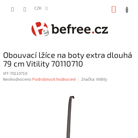
Přejít
NÁKUP
na
CZK
obsah
KOŠÍK
Obouvací lžíce na boty extra dlouhá
79 cm Vitility 70110710
VIT-70110710
Průměrné
Neohodnoceno
Podrobnosti hodnocení
Značka:
Vitility
hodnocení
produktu
je
0,0
z
5
hvězdiček.