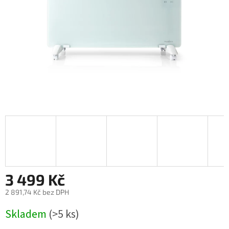
3 499 Kč
2 891,74 Kč bez DPH
Měrná
Skladem
(>5 ks)
cena: