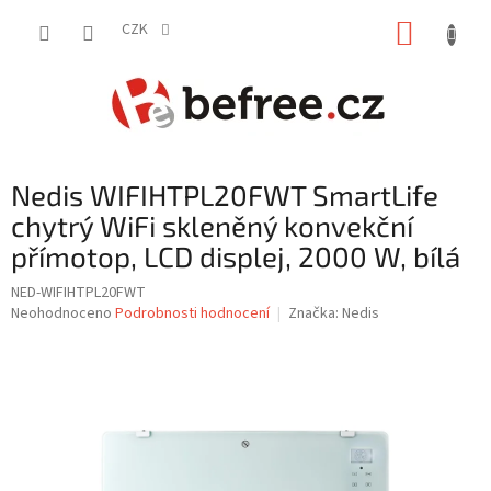
Přejít
NÁKUP
na
CZK
obsah
KOŠÍK
Nedis WIFIHTPL20FWT SmartLife
chytrý WiFi skleněný konvekční
přímotop, LCD displej, 2000 W, bílá
NED-WIFIHTPL20FWT
Průměrné
Neohodnoceno
Podrobnosti hodnocení
Značka:
Nedis
hodnocení
produktu
je
0,0
z
5
hvězdiček.