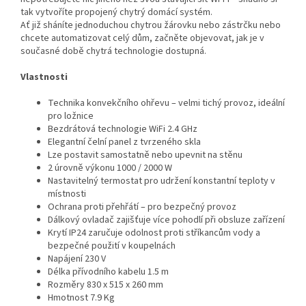
tak vytvoříte propojený chytrý domácí systém.
Ať již sháníte jednoduchou chytrou žárovku nebo zástrčku nebo
chcete automatizovat celý dům, začněte objevovat, jak je v
současné době chytrá technologie dostupná.
Vlastnosti
Technika konvekčního ohřevu – velmi tichý provoz, ideální
pro ložnice
Bezdrátová technologie WiFi 2.4 GHz
Elegantní čelní panel z tvrzeného skla
Lze postavit samostatně nebo upevnit na stěnu
2 úrovně výkonu 1000 / 2000 W
Nastavitelný termostat pro udržení konstantní teploty v
místnosti
Ochrana proti přehřátí – pro bezpečný provoz
Dálkový ovladač zajišťuje více pohodlí při obsluze zařízení
Krytí IP24 zaručuje odolnost proti stříkancům vody a
bezpečné použití v koupelnách
Napájení 230 V
Délka přívodního kabelu 1.5 m
Rozměry 830 x 515 x 260 mm
Hmotnost 7.9 Kg