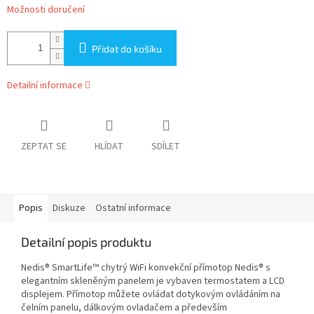
Možnosti doručení
Přidat do košíku
Detailní informace
ZEPTAT SE
HLÍDAT
SDÍLET
Popis
Diskuze
Ostatní informace
Detailní popis produktu
Nedis® SmartLife™ chytrý WiFi konvekční přímotop Nedis® s
elegantním skleněným panelem je vybaven termostatem a LCD
displejem. Přímotop můžete ovládat dotykovým ovládáním na
čelním panelu, dálkovým ovladačem a především