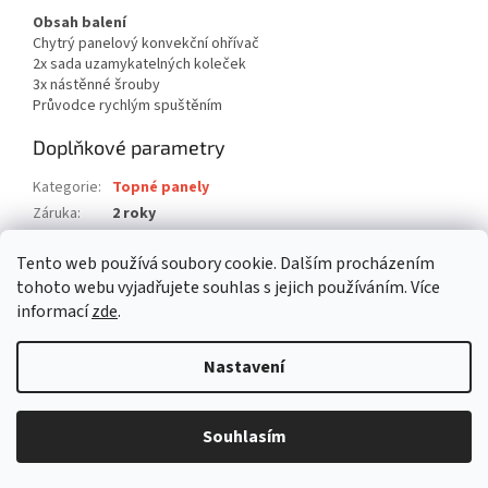
Obsah balení
Chytrý panelový konvekční ohřívač
2x sada uzamykatelných koleček
3x nástěnné šrouby
Průvodce rychlým spuštěním
Doplňkové parametry
Kategorie
:
Topné panely
Záruka
:
2 roky
Hmotnost
:
9.24 kg
Tento web používá soubory cookie. Dalším procházením
EAN
:
5412810318001
tohoto webu vyjadřujete souhlas s jejich používáním. Více
informací
zde
.
Z
á
Nastavení
Vytvořil Shoptet
p
a
t
Souhlasím
Copyright 2026
befree.cz
. Všechna práva vyhrazena.
í