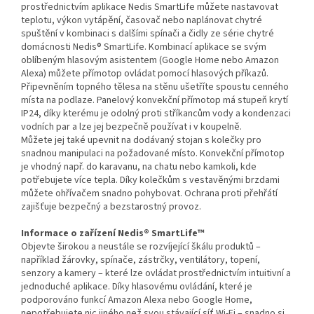
prostřednictvím aplikace Nedis SmartLife můžete nastavovat
teplotu, výkon vytápění, časovač nebo naplánovat chytré
spuštění v kombinaci s dalšími spínači a čidly ze série chytré
domácnosti Nedis® SmartLife. Kombinací aplikace se svým
oblíbeným hlasovým asistentem (Google Home nebo Amazon
Alexa) můžete přímotop ovládat pomocí hlasových příkazů.
Připevněním topného tělesa na stěnu ušetříte spoustu cenného
místa na podlaze. Panelový konvekční přímotop má stupeň krytí
IP24, díky kterému je odolný proti stříkancům vody a kondenzaci
vodních par a lze jej bezpečně používat i v koupelně.
Můžete jej také upevnit na dodávaný stojan s kolečky pro
snadnou manipulaci na požadované místo. Konvekční přímotop
je vhodný např. do karavanu, na chatu nebo kamkoli, kde
potřebujete více tepla. Díky kolečkům s vestavěnými brzdami
můžete ohřívačem snadno pohybovat. Ochrana proti přehřátí
zajišťuje bezpečný a bezstarostný provoz.
Informace o zařízení Nedis® SmartLife™
Objevte širokou a neustále se rozvíjející škálu produktů –
například žárovky, spínače, zástrčky, ventilátory, topení,
senzory a kamery – které lze ovládat prostřednictvím intuitivní a
jednoduché aplikace. Díky hlasovému ovládání, které je
podporováno funkcí Amazon Alexa nebo Google Home,
nepotřebujete nic jiného než svou stávající síť Wi-Fi – snadno si