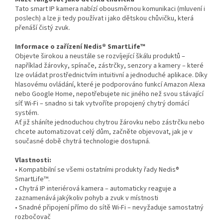
Tato smart IP kamera nabízí obousměrnou komunikaci (mluvení i
poslech) a lze ji tedy používat i jako dětskou chůvičku, která
přenáší čistý zvuk.
Informace o zařízení Nedis® SmartLife™
Objevte širokou a neustále se rozvíjející škálu produktů –
například žárovky, spínače, zástrčky, senzory a kamery – které
lze ovládat prostřednictvím intuitivní a jednoduché aplikace. Díky
hlasovému ovládání, které je podporováno funkcí Amazon Alexa
nebo Google Home, nepotřebujete nic jiného než svou stávající
síť Wi-Fi – snadno si tak vytvoříte propojený chytrý domácí
systém.
Ať již sháníte jednoduchou chytrou žárovku nebo zástrčku nebo
chcete automatizovat celý dům, začněte objevovat, jak je v
současné době chytrá technologie dostupná.
Vlastnosti:
• Kompatibilní se všemi ostatními produkty řady Nedis®
SmartLife™.
• Chytrá IP interiérová kamera – automaticky reaguje a
zaznamenává jakýkoliv pohyb a zvuk v místnosti
• Snadné připojení přímo do sítě Wi-Fi – nevyžaduje samostatný
rozbočovač