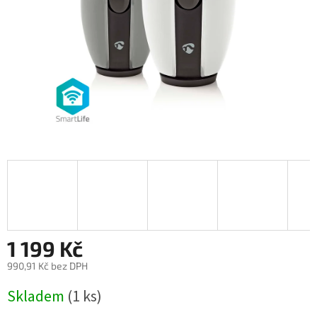
1 199 Kč
990,91 Kč bez DPH
Měrná
Skladem
(1 ks)
cena: