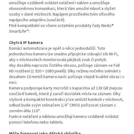
umožňuje vzdáleně ovládat natáčení i náklon a umožňuje
obousměrnou komunikaci, která Vám umožní mluvit a slyšet
osoby v dané místnosti. Napájení prostřednictvím síťového
napájecího adaptéru (součástí).
Plně kompatibilní se všemi ostatními produkty řady Nedis®
SmartLife™.
Chytrá IP kamera
Domácí automatizace je opět o něco jednodušší. Tuto
jednoduchou kameru lze snadno připojit ke stávající síti Wi-Fi,
aby v místnostech monitorovala jakýkoli zvuk či pohyb.
Aby dosáhla naprosto čistého obrazu, pořizuje záznam ve Full
HD rozlišení (1 920 × 1080 pixelů). Díky režimu nočního snímání s
dosahem 10 metrů kamera navíc pořizuje stejně kvalitní obraz i v
noci.
Kamera podporuje karty microSD s kapacitou až 128 GB (nejsou
součástí balení), které jí zaručí dostatek místa na záznam. Díky
stylové a kompaktní konstrukci ji lze umístit kamkoli v místnosti,
odkud bude svým snímačem 1/4” CMOS pořizovat záznam v
zorném úhlu 110°.
Funkce natáčení a náklonu umožňují kameru vzdáleně ovládat
pomocí telefonu nebo tabletu.
Může fungovat jako dětská chůvička