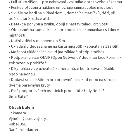
• Full HD rozlišení – pro nahrávání kvalitního obrazového záznamu
• Funkce otočení a náklonu umožňuje snímat celou místnost
• Skvěle se hodí na hlídání domu, domácích mazlíčků, dětí, při
péči o staré rodiče atd.
• Detekce pohybu a zvuku, obojí s nastavitelnou citlivostí
• Obousměrná komunikace – pro poslech a komunikaci s lidmi v
místnosti
• Noční vidění s dosahem do 5 m.
• Ukládání videozáznamu na kartu microSD (kapacita až 128 GB)
• Možnost ukládání na cloud (na základě předplatného)
• Podpora funkce ONVIF (Open Network Video Interface Forum) k
zobrazení v prohlížeči
• Díky funkci více uživatelů kameru může kontrolovat několik
osob najednou
• Dodává se s držákem pro připevnění na zeď nebo na strop a
dvěma barevnými kryty
• Plná podpora všech ostatních produktů z řady Nedis®
SmartLife™.
Obsah balení
IP kamera
Výměnný barevný kryt
Kabel USB
Napájecí adaptér