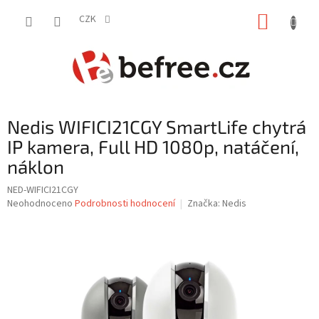
Přejít
NÁKUP
na
CZK
obsah
KOŠÍK
Nedis WIFICI21CGY SmartLife chytrá
IP kamera, Full HD 1080p, natáčení,
náklon
NED-WIFICI21CGY
Průměrné
Neohodnoceno
Podrobnosti hodnocení
Značka:
Nedis
hodnocení
produktu
je
0,0
z
5
hvězdiček.