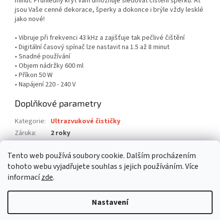
minut. Průhledný kryt Vám umožňuje sledovat čištění šperků. Ať
jsou Vaše cenné dekorace, šperky a dokonce i brýle vždy lesklé
jako nové!
• Vibruje při frekvenci 43 kHz a zajišťuje tak pečlivé čištění
• Digitální časový spínač lze nastavit na 1.5 až 8 minut
• Snadné používání
• Objem nádržky 600 ml
• Příkon 50 W
• Napájení 220 - 240 V
Doplňkové parametry
Kategorie
:
Ultrazvukové čističky
Záruka
:
2 roky
Hmotnost
:
1 kg
Tento web používá soubory cookie. Dalším procházením
EAN
:
5412810286409
tohoto webu vyjadřujete souhlas s jejich používáním. Více
informací
zde
.
Z
á
Nastavení
Vytvořil Shoptet
p
a