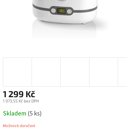
1 299 Kč
1 073,55 Kč bez DPH
Měrná
Skladem
(5 ks)
cena:
Možnosti doručení