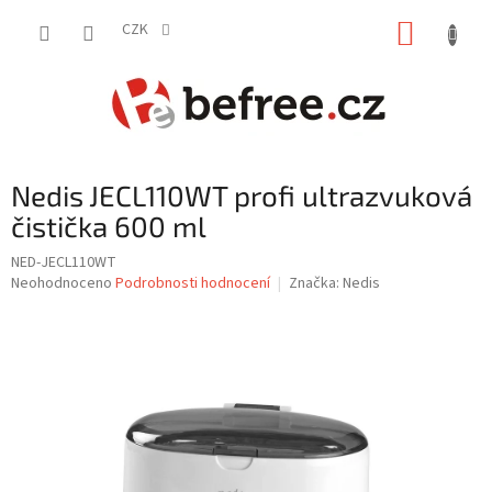
Přejít
NÁKUP
na
CZK
obsah
KOŠÍK
Nedis JECL110WT profi ultrazvuková
čistička 600 ml
NED-JECL110WT
Průměrné
Neohodnoceno
Podrobnosti hodnocení
Značka:
Nedis
hodnocení
produktu
je
0,0
z
5
hvězdiček.