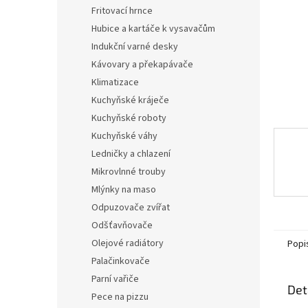
n
Fritovací hrnce
e
Hubice a kartáče k vysavačům
l
Indukční varné desky
Kávovary a překapávače
Klimatizace
Kuchyňské kráječe
Kuchyňské roboty
Kuchyňské váhy
Ledničky a chlazení
Mikrovlnné trouby
Mlýnky na maso
Odpuzovače zvířat
Odšťavňovače
Olejové radiátory
Popi
Palačinkovače
Parní vařiče
Det
Pece na pizzu