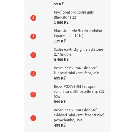
59 Kč
Krycí obal pro stolní grily
Blackstone 22"
1 090 Kč
Blackstone vložka do zadního
lapače tuku (10 ks)
129 Kč
Stolní elektrický gril Blackstone
22" Griddle
9 490 Kč
Beper P206VEN420 dobíjecí
klipsový mini ventilátor, USB
699 Kč
Beper P206VEN612 stropní
ventilátor s LED osvětlením. E27,
50W
599 Kč
Beper P206VEN411 dobíjecí
skládací mini ventilátor s funkcí
powerbanky, USB
499 Kč