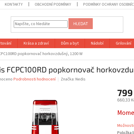
KONTAKTY
OBCHODNÍ PODMÍNKY
PODMÍNKY OCHRANY OSOBNÍC
HLEDAT
tování
Krása a zdraví
Dům a byt
Nádobí
Grilování
CPC100RD popkornovač horkovzdušný, 1200 W
is FCPC100RD popkornovač horkovzdu
né
noceno
Podrobnosti hodnocení
Značka:
Nedis
ní
799
u
660,33 K
Měrná
Momen
cena:
ek.
Možnosti
Položka 