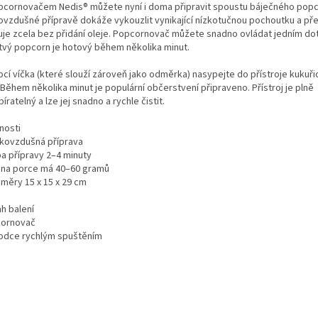
pcornovačem Nedis® můžete nyní i doma připravit spoustu báječného popc
ovzdušné přípravě dokáže vykouzlit vynikající nízkotučnou pochoutku a p
uje zcela bez přidání oleje. Popcornovač můžete snadno ovládat jedním d
tvý popcorn je hotový během několika minut.
cí víčka (které slouží zároveň jako odměrka) nasypejte do přístroje kukuřic
 Během několika minut je populární občerstvení připraveno. Přístroj je plně
íratelný a lze jej snadno a rychle čistit.
nosti
rkovzdušná příprava
ba přípravy 2–4 minuty
dna porce má 40–60 gramů
změry 15 x 15 x 29 cm
h balení
ornovač
odce rychlým spuštěním