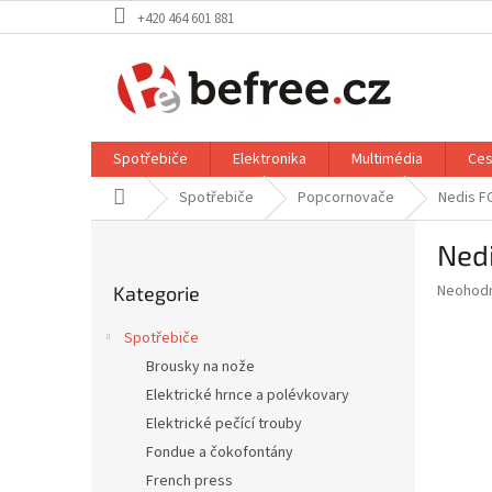
Přejít
+420 464 601 881
na
obsah
Spotřebiče
Elektronika
Multimédia
Ces
Domů
Spotřebiče
Popcornovače
Nedis F
P
Ned
o
Přeskočit
s
Průměr
Neohod
Kategorie
kategorie
t
hodnoce
r
produkt
Spotřebiče
a
je
Brousky na nože
0,0
n
z
Elektrické hrnce a polévkovary
n
5
í
Elektrické pečící trouby
hvězdič
p
Fondue a čokofontány
a
French press