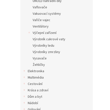
UNOLD náhradní díly
Vaflovače
Vakuovací systémy
Vařiče vajec
Ventilátory
Výčepní zařízení
Výrobník cukrové vaty
Výrobníky ledu
Výrobníky zmrzliny
Vysavače
Žehličky
Elektronika
Multimédia
Cestování
Krása a zdraví
Dům a byt
Nádobí
Grilování