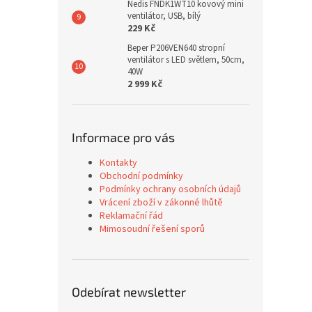
Nedis FNDK1WT10 kovový mini
ventilátor, USB, bílý
229 Kč
Beper P206VEN640 stropní
ventilátor s LED světlem, 50cm,
40W
2 999 Kč
Informace pro vás
Kontakty
Obchodní podmínky
Podmínky ochrany osobních údajů
Vrácení zboží v zákonné lhůtě
Reklamační řád
Mimosoudní řešení sporů
Odebírat newsletter