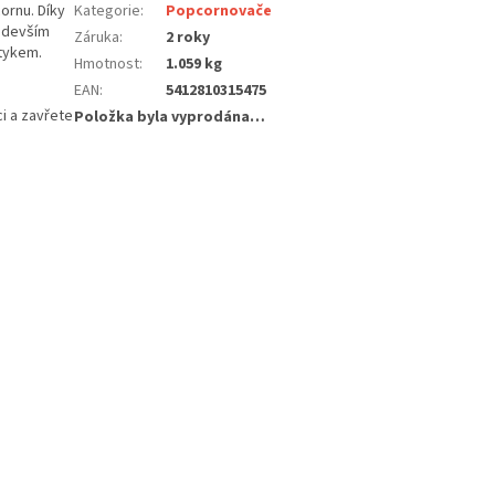
ornu. Díky
Kategorie
:
Popcornovače
ředevším
Záruka
:
2 roky
otykem.
Hmotnost
:
1.059 kg
EAN
:
5412810315475
i a zavřete
Položka byla vyprodána…