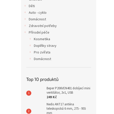
Děti
Auto - cyklo
Domácnost
Zdravotní potřeby
Přírodní péče
Kosmetika
Doplňky stravy
Pro zvířata
Domácnost
Top 10 produktů
Beper P206VEN401 dobíjecí mini
ventilátor, 2v1, USB
249 Kč
Nedis ANT17 anténa
teleskopická 6 mm, 275 - 955
mm