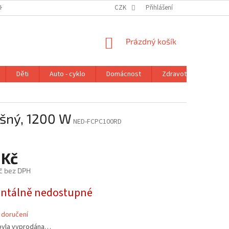
H ÚDAJŮ
VRÁCENÍ ZBOŽÍ V ZÁKONNÉ LHŮTĚ
CZK
Přihlášení
REKLAMAČNÍ ŘÁD
NÁKUPNÍ
Prázdný košík
KOŠÍK
Děti
Auto - cyklo
Domácnost
Zdravotní potřeby
šný, 1200 W
NED-FCPC100RD
 Kč
č bez DPH
tálně nedostupné
 doručení
byla vyprodána…