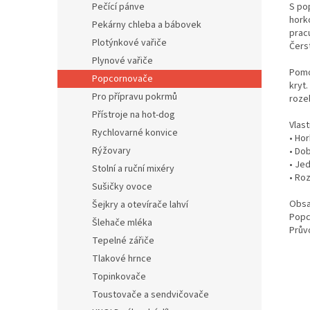
S po
Pečící pánve
hork
Pekárny chleba a bábovek
prac
Plotýnkové vařiče
Čers
Plynové vařiče
Pomo
Popcornovače
kryt.
Pro přípravu pokrmů
rozeb
Přístroje na hot-dog
Vlast
Rychlovarné konvice
• Ho
Rýžovary
• Do
• Je
Stolní a ruční mixéry
• Ro
Sušičky ovoce
Obsa
Šejkry a otevírače lahví
Popc
Šlehače mléka
Prův
Tepelné zářiče
Tlakové hrnce
Topinkovače
Toustovače a sendvičovače