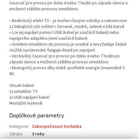
časovač pro provoz po dobu 4 nebo 7 hodin po západu slunce a
možnost stálého provozu simulátoru.
• Realistický efekt TV – je tvořen různými odstíny a sekvencemi
12 blikajících LED světel v červené, modré, zelené a bílé barvě
• Lze jej napájet pomocí USB (kabel je součástí balení) nebo
napájecího adaptéru (není součástí balení)
• Uvedení simulátoru do provozu je snadné a nevyžaduje žádné
složité nastavování: funguje ihned po zapojení
• Vestavěný časovač pro provoz po dobu 4 nebo 7 hodin po
západu slunce a možnost stálého provozu simulátoru
• Ekologický provoz díky nízké spotřebě energie (maximálně 3
W)
Obsah balení:
1x simulátor TV
1x USB napájecí kabel
Montážní materiál
Doplňkové parametry
Kategorie
:
Zabezpečovací technika
Záruka
:
2 roky