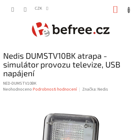
Přejít
NÁKUP
na
CZK
obsah
KOŠÍK
Nedis DUMSTV10BK atrapa -
simulátor provozu televize, USB
napájení
NED-DUMSTV10BK
Průměrné
Neohodnoceno
Podrobnosti hodnocení
Značka:
Nedis
hodnocení
produktu
je
0,0
z
5
hvězdiček.