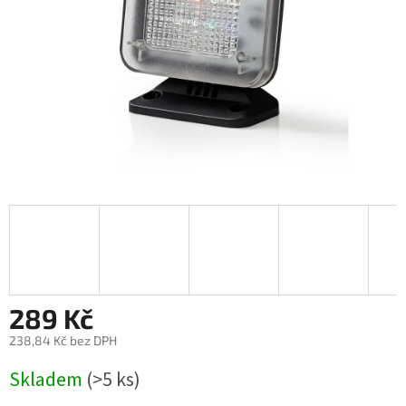
289 Kč
238,84 Kč bez DPH
Měrná
Skladem
(>5 ks)
cena: