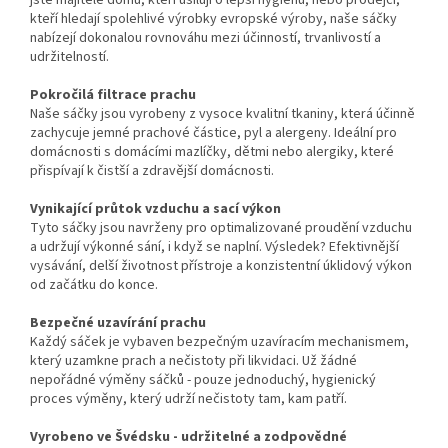
jste majitelé domů, kteří usilují o lepší hygienu, nebo prodejci,
kteří hledají spolehlivé výrobky evropské výroby, naše sáčky
nabízejí dokonalou rovnováhu mezi účinností, trvanlivostí a
udržitelností.
Pokročilá filtrace prachu
Naše sáčky jsou vyrobeny z vysoce kvalitní tkaniny, která účinně
zachycuje jemné prachové částice, pyl a alergeny. Ideální pro
domácnosti s domácími mazlíčky, dětmi nebo alergiky, které
přispívají k čistší a zdravější domácnosti.
Vynikající průtok vzduchu a sací výkon
Tyto sáčky jsou navrženy pro optimalizované proudění vzduchu
a udržují výkonné sání, i když se naplní. Výsledek? Efektivnější
vysávání, delší životnost přístroje a konzistentní úklidový výkon
od začátku do konce.
Bezpečné uzavírání prachu
Každý sáček je vybaven bezpečným uzavíracím mechanismem,
který uzamkne prach a nečistoty při likvidaci. Už žádné
nepořádné výměny sáčků - pouze jednoduchý, hygienický
proces výměny, který udrží nečistoty tam, kam patří.
Vyrobeno ve Švédsku - udržitelné a zodpovědné