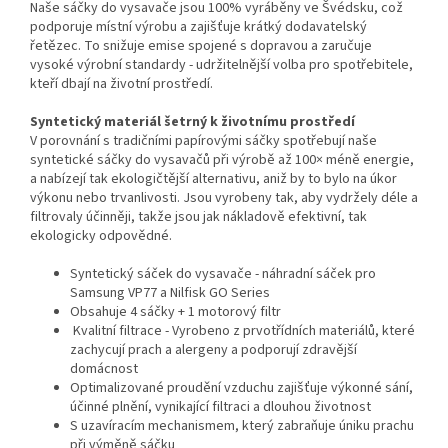
Naše sáčky do vysavače jsou 100% vyráběny ve Švédsku, což
podporuje místní výrobu a zajišťuje krátký dodavatelský
řetězec. To snižuje emise spojené s dopravou a zaručuje
vysoké výrobní standardy - udržitelnější volba pro spotřebitele,
kteří dbají na životní prostředí.
Syntetický materiál šetrný k životnímu prostředí
V porovnání s tradičními papírovými sáčky spotřebují naše
syntetické sáčky do vysavačů při výrobě až 100× méně energie,
a nabízejí tak ekologičtější alternativu, aniž by to bylo na úkor
výkonu nebo trvanlivosti. Jsou vyrobeny tak, aby vydržely déle a
filtrovaly účinněji, takže jsou jak nákladově efektivní, tak
ekologicky odpovědné.
Syntetický sáček do vysavače - náhradní sáček pro
Samsung VP77 a Nilfisk GO Series
Obsahuje 4 sáčky + 1 motorový filtr
Kvalitní filtrace - Vyrobeno z prvotřídních materiálů, které
zachycují prach a alergeny a podporují zdravější
domácnost
Optimalizované proudění vzduchu zajišťuje výkonné sání,
účinné plnění, vynikající filtraci a dlouhou životnost
S uzavíracím mechanismem, který zabraňuje úniku prachu
při výměně sáčku