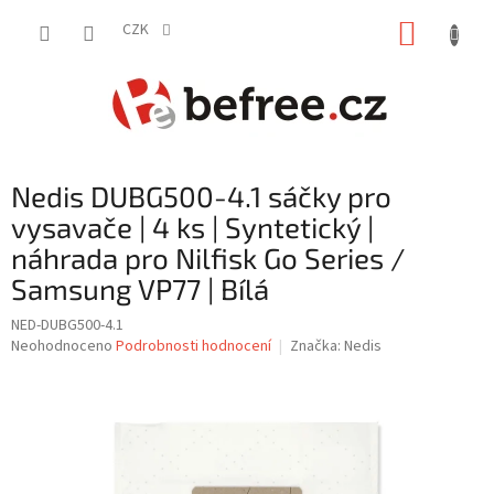
Přejít
NÁKUP
na
CZK
obsah
KOŠÍK
Nedis DUBG500-4.1 sáčky pro
vysavače | 4 ks | Syntetický |
náhrada pro Nilfisk Go Series /
Samsung VP77 | Bílá
NED-DUBG500-4.1
Průměrné
Neohodnoceno
Podrobnosti hodnocení
Značka:
Nedis
hodnocení
produktu
je
0,0
z
5
hvězdiček.