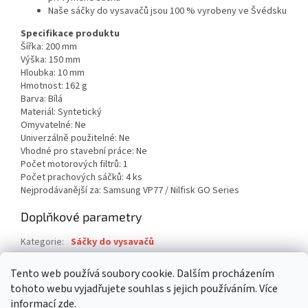
Naše sáčky do vysavačů jsou 100 % vyrobeny ve Švédsku
Specifikace produktu
Šířka: 200 mm
Výška: 150 mm
Hloubka: 10 mm
Hmotnost: 162 g
Barva: Bílá
Materiál: Syntetický
Omyvatelné: Ne
Univerzálně použitelné: Ne
Vhodné pro stavební práce: Ne
Počet motorových filtrů: 1
Počet prachových sáčků: 4 ks
Nejprodávanější za: Samsung VP77 / Nilfisk GO Series
Doplňkové parametry
Kategorie
:
Sáčky do vysavačů
Záruka
:
2 roky
Tento web používá soubory cookie. Dalším procházením
EAN
:
5412810473045
tohoto webu vyjadřujete souhlas s jejich používáním. Více
informací
zde
.