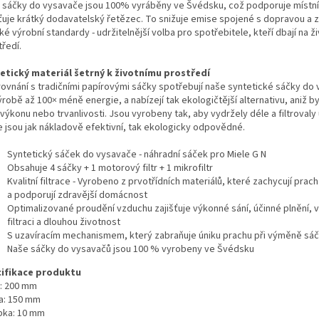
 sáčky do vysavače jsou 100% vyráběny ve Švédsku, což podporuje místní
šťuje krátký dodavatelský řetězec. To snižuje emise spojené s dopravou a 
é výrobní standardy - udržitelnější volba pro spotřebitele, kteří dbají na ži
ředí.
etický materiál šetrný k životnímu prostředí
rovnání s tradičními papírovými sáčky spotřebují naše syntetické sáčky do
ýrobě až 100× méně energie, a nabízejí tak ekologičtější alternativu, aniž by
výkonu nebo trvanlivosti. Jsou vyrobeny tak, aby vydržely déle a filtrovaly 
e jsou jak nákladově efektivní, tak ekologicky odpovědné.
Syntetický sáček do vysavače - náhradní sáček pro Miele G N
Obsahuje 4 sáčky + 1 motorový filtr + 1 mikrofiltr
Kvalitní filtrace - Vyrobeno z prvotřídních materiálů, které zachycují prac
a podporují zdravější domácnost
Optimalizované proudění vzduchu zajišťuje výkonné sání, účinné plnění, vy
filtraci a dlouhou životnost
S uzavíracím mechanismem, který zabraňuje úniku prachu při výměně sá
Naše sáčky do vysavačů jsou 100 % vyrobeny ve Švédsku
ifikace produktu
a: 200 mm
a: 150 mm
bka: 10 mm