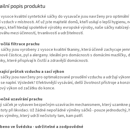
ailní popis produktu
 vysoce kvalitní syntetické sáčky do vysavače jsou navrženy pro optimální
í vzduch v místnosti. Ať už jste majitelé domů, kteří usilují o lepší hygienu, 
ejci, kteří hledají spolehlivé výrobky evropské výroby, naše sáčky nabízej
váhu mezi účinností, trvanlivostí a udržitelností.
očilá filtrace prachu
 sáčky jsou vyrobeny z vysoce kvalitní tkaniny, která účinně zachycuje jem
hové částice, pyl a alergeny. Ideální pro domácnosti s domácími mazlíčky,
iky, které přispívají k čistší a zdravější domácnosti.
kající průtok vzduchu a sací výkon
 sáčky jsou navrženy pro optimalizované proudění vzduchu a udržují výkonné
se naplní. Výsledek? Efektivnější vysávání, delší životnost přístroje a konzi
dový výkon od začátku do konce.
ečné uzavírání prachu
ý sáček je vybaven bezpečným uzavíracím mechanismem, který uzamkne 
stoty při likvidaci. Už žádné nepořádné výměny sáčků - pouze jednoduchý, 
es výměny, který udrží nečistoty tam, kam patří.
beno ve Švédsku - udržitelné a zodpovědné