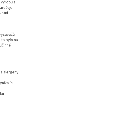
 výrobu a
zaručuje
votní
 vysavačů
 to bylo na
účinněji,
h a alergeny
nikající
čku