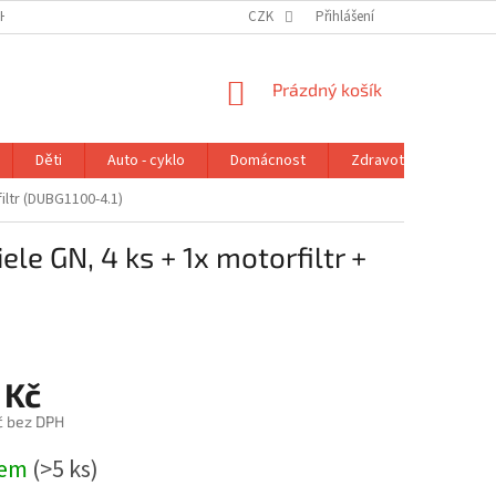
H ÚDAJŮ
VRÁCENÍ ZBOŽÍ V ZÁKONNÉ LHŮTĚ
CZK
Přihlášení
REKLAMAČNÍ ŘÁD
NÁKUPNÍ
Prázdný košík
KOŠÍK
Děti
Auto - cyklo
Domácnost
Zdravotní potřeby
iltr (DUBG1100-4.1)
e GN, 4 ks + 1x motorfiltr +
 Kč
č bez DPH
dem
(>5 ks)