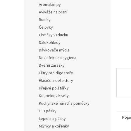
n
Aromalampy
e
Aviváže na praní
l
Budíky
Čelovky
Čističky vzduchu
Dalekohledy
Dávkovače mýdla
Dezinfekce a hygiena
Dveřní zarážky
Filtry pro digestoře
Hlásiče a detektory
Hřejivé polštářky
Koupelnové sety
Kuchyňské nářadí a pomůcky
LED pásky
Popi
Lepidla a pásky
Mlýnky a kořenky