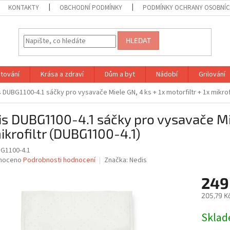
KONTAKTY
OBCHODNÍ PODMÍNKY
PODMÍNKY OCHRANY OSOBNÍC
HLEDAT
tování
Krása a zdraví
Dům a byt
Nádobí
Grilování
 DUBG1100-4.1 sáčky pro vysavače Miele GN, 4 ks + 1x motorfiltr + 1x mikrof
s DUBG1100-4.1 sáčky pro vysavače Miel
ikrofiltr (DUBG1100-4.1)
G1100-4.1
né
noceno
Podrobnosti hodnocení
Značka:
Nedis
ní
249
u
205,79 K
Měrná
Skla
cena:
ek.