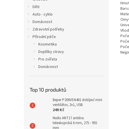
Hmot
Děti
Barva
Mater
Auto - cyklo
Omyv
Domácnost
Univ
Zdravotní potřeby
Vhod
Počet
Přírodní péče
Počet
Kosmetika
Poče
Doplňky stravy
Nejp
Pro zvířata
Domácnost
Top 10 produktů
Beper P206VEN401 dobíjecí mini
ventilátor, 2v1, USB
249 Kč
Nedis ANT17 anténa
teleskopická 6 mm, 275 - 955
mm