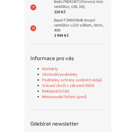
Nedis FNDK1WT10 kovový mini
ventilátor, USB, bílý
229 Kč
Beper P206VEN640 stropní
ventilátor s LED světlem, 50cm,
40W
2 999 Kč
Informace pro vás
Kontakty
Obchodní podmínky
Podmínky ochrany osobních údajů
Vrácení zboží v zákonné lhůtě
Reklamační řád
Mimosoudní řešení sporů
Odebírat newsletter