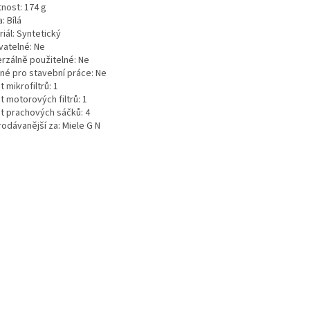
nost: 174 g
: Bílá
iál: Syntetický
atelné: Ne
erzálně použitelné: Ne
né pro stavební práce: Ne
 mikrofiltrů: 1
 motorových filtrů: 1
t prachových sáčků: 4
rodávanější za: Miele G N