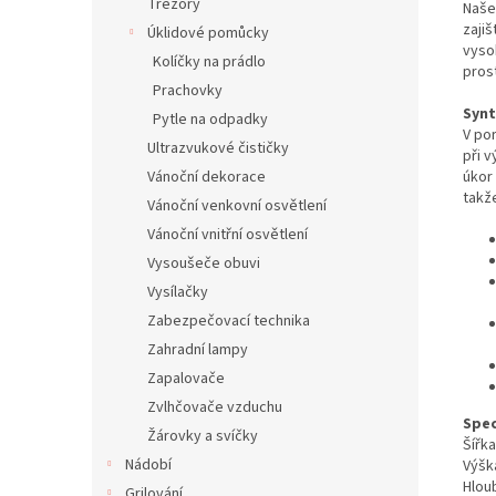
Trezory
Naše
zaji
Úklidové pomůcky
vysok
Kolíčky na prádlo
prost
Prachovky
Synt
Pytle na odpadky
V po
Ultrazvukové čističky
při v
úkor 
Vánoční dekorace
takž
Vánoční venkovní osvětlení
Vánoční vnitřní osvětlení
Vysoušeče obuvi
Vysílačky
Zabezpečovací technika
Zahradní lampy
Zapalovače
Zvlhčovače vzduchu
Spec
Žárovky a svíčky
Šířk
Nádobí
Výšk
Hlou
Grilování