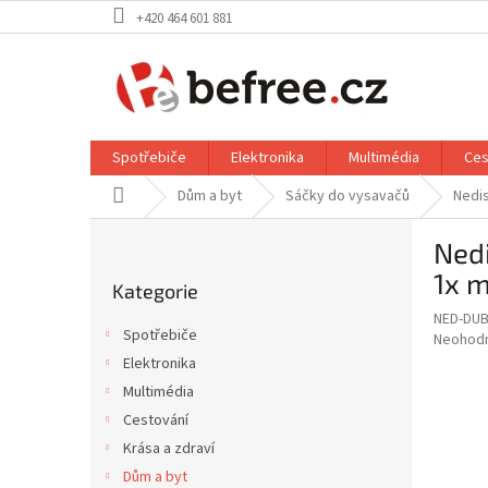
Přejít
+420 464 601 881
na
obsah
Spotřebiče
Elektronika
Multimédia
Ces
Domů
Dům a byt
Sáčky do vysavačů
Nedis
P
Nedi
o
Přeskočit
s
1x m
Kategorie
kategorie
t
NED-DUB
r
Spotřebiče
Průměr
Neohod
a
hodnoce
Elektronika
n
produkt
Multimédia
n
je
í
Cestování
0,0
z
p
Krása a zdraví
5
a
Dům a byt
hvězdič