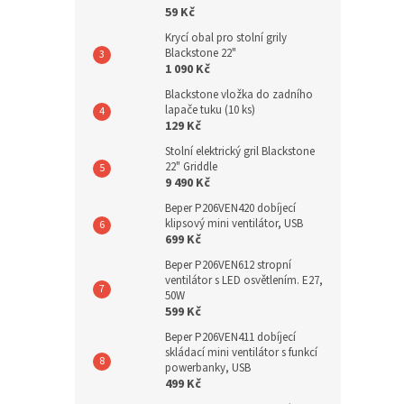
59 Kč
Krycí obal pro stolní grily
Blackstone 22"
1 090 Kč
Blackstone vložka do zadního
lapače tuku (10 ks)
129 Kč
Stolní elektrický gril Blackstone
22" Griddle
9 490 Kč
Beper P206VEN420 dobíjecí
klipsový mini ventilátor, USB
699 Kč
Beper P206VEN612 stropní
ventilátor s LED osvětlením. E27,
50W
599 Kč
Beper P206VEN411 dobíjecí
skládací mini ventilátor s funkcí
powerbanky, USB
499 Kč