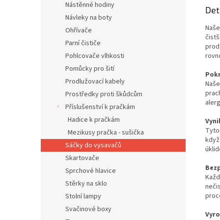
Nástěnné hodiny
Det
Návleky na boty
Naše
Ohřívače
čistš
Parní čističe
prod
rovno
Pohlcovače vlhkosti
Pomůcky pro šití
Pokr
Prodlužovací kabely
Naše
prac
Prostředky proti škůdcům
alerg
Příslušenství k pračkám
Hadice k pračkám
Vyni
Tyto
Mezikusy pračka - sušička
když 
Sáčky do vysavačů
úkli
Skartovače
Bezp
Sprchové hlavice
Každ
Stěrky na sklo
neči
proc
Stolní lampy
Svačinové boxy
Vyro