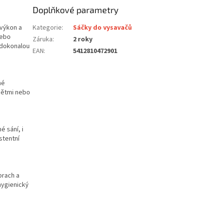
Doplňkové parametry
 výkon a
Kategorie
:
Sáčky do vysavačů
nebo
Záruka
:
2 roky
í dokonalou
EAN
:
5412810472901
né
 dětmi nebo
 sání, i
stentní
prach a
hygienický