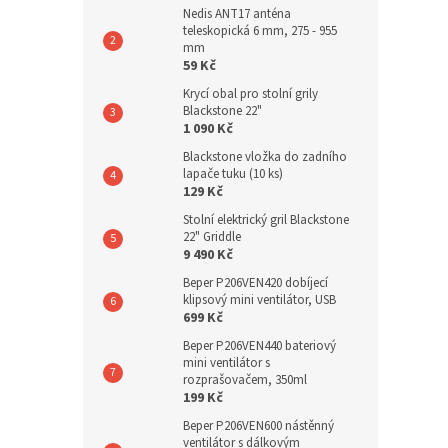
Nedis ANT17 anténa
teleskopická 6 mm, 275 - 955
mm
59 Kč
Krycí obal pro stolní grily
Blackstone 22"
1 090 Kč
Blackstone vložka do zadního
lapače tuku (10 ks)
129 Kč
Stolní elektrický gril Blackstone
22" Griddle
9 490 Kč
Beper P206VEN420 dobíjecí
klipsový mini ventilátor, USB
699 Kč
Beper P206VEN440 bateriový
mini ventilátor s
rozprašovačem, 350ml
199 Kč
Beper P206VEN600 nástěnný
ventilátor s dálkovým