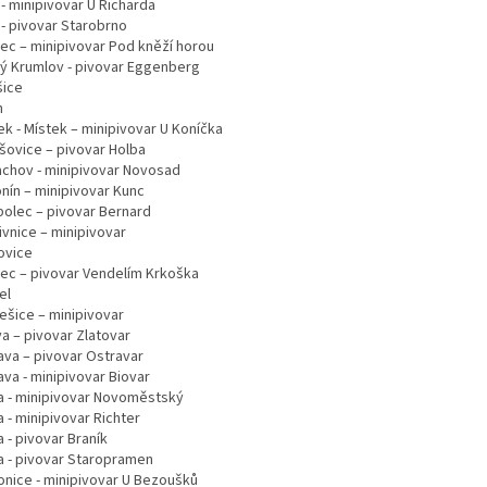
- minipivovar U Richarda
 - pivovar Starobrno
ec – minipivovar Pod kněží horou
ý Krumlov - pivovar Eggenberg
šice
n
ek - Místek – minipivovar U Koníčka
šovice – pivovar Holba
achov - minipivovar Novosad
nín – minipivovar Kunc
olec – pivovar Bernard
ivnice – minipivovar
ovice
rec – pivovar Vendelím Krkoška
el
ešice – minipivovar
a – pivovar Zlatovar
ava – pivovar Ostravar
va - minipivovar Biovar
a - minipivovar Novoměstský
 - minipivovar Richter
 - pivovar Braník
a - pivovar Staropramen
onice - minipivovar U Bezoušků