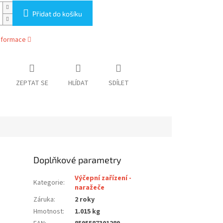
Přidat do košíku
informace
ZEPTAT SE
HLÍDAT
SDÍLET
Doplňkové parametry
Výčepní zařízení -
Kategorie
:
naražeče
Záruka
:
2 roky
Hmotnost
:
1.015 kg