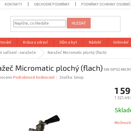
KONTAKTY
OBCHODNÍ PODMÍNKY
PODMÍNKY OCHRANY OSOBNÍC
HLEDAT
tování
Krása a zdraví
Dům a byt
Nádobí
Grilování
í zařízení - naražeče
Naražeč Micromatic plochý (flach)
žeč Micromatic plochý (flach)
SIN-SIP02-MICR
né
noceno
Podrobnosti hodnocení
Značka:
Sinop
ní
1 59
u
1 321,49
Měrná
Skla
cena:
ek.
Možnosti