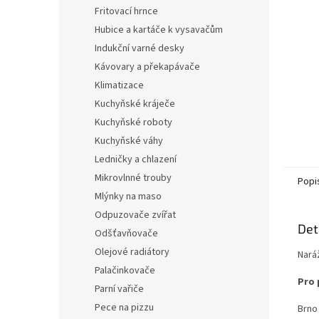
n
Fritovací hrnce
e
Hubice a kartáče k vysavačům
l
Indukční varné desky
Kávovary a překapávače
Klimatizace
Kuchyňské kráječe
Kuchyňské roboty
Kuchyňské váhy
Ledničky a chlazení
Mikrovlnné trouby
Popi
Mlýnky na maso
Odpuzovače zvířat
Det
Odšťavňovače
Olejové radiátory
Naráž
Palačinkovače
Pro 
Parní vařiče
Pece na pizzu
Brno