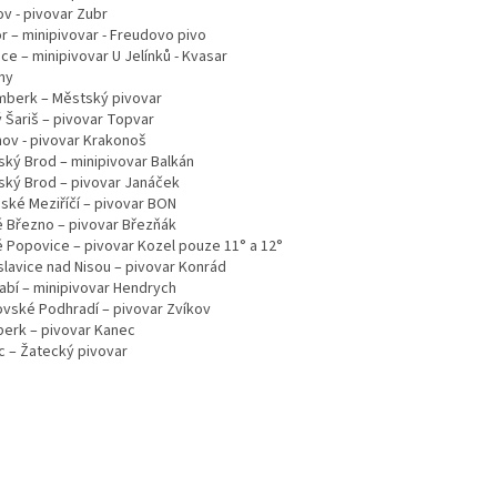
ov - pivovar Zubr
r – minipivovar - Freudovo pivo
ce – minipivovar U Jelínků - Kvasar
ny
mberk – Městský pivovar
ý Šariš – pivovar Topvar
nov - pivovar Krakonoš
ský Brod – minipivovar Balkán
ský Brod – pivovar Janáček
šské Meziříčí – pivovar BON
é Březno – pivovar Březňák
é Popovice – pivovar Kozel pouze 11° a 12°
slavice nad Nisou – pivovar Konrád
labí – minipivovar Hendrych
ovské Podhradí – pivovar Zvíkov
erk – pivovar Kanec
c – Žatecký pivovar