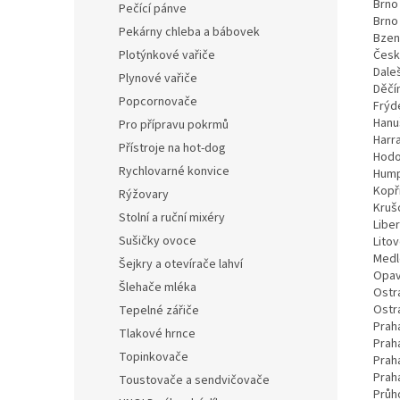
Brno 
Pečící pánve
Brno
Pekárny chleba a bábovek
Bzen
Plotýnkové vařiče
Česk
Dale
Plynové vařiče
Děčí
Popcornovače
Frýd
Hanu
Pro přípravu pokrmů
Harr
Přístroje na hot-dog
Hodo
Rychlovarné konvice
Hump
Kopř
Rýžovary
Kruš
Stolní a ruční mixéry
Libe
Sušičky ovoce
Litov
Medl
Šejkry a otevírače lahví
Opav
Šlehače mléka
Ostr
Ostra
Tepelné zářiče
Prah
Tlakové hrnce
Praha
Topinkovače
Praha
Prah
Toustovače a sendvičovače
Průh