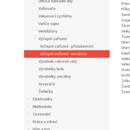
UNOLD náhradní díly
Přer
Vaflovače
Příbo
Senti
Vakuovací systémy
Svija
Vařiče vajec
Štra
Ventilátory
Velk
Trut
Výčepní zařízení
Uher
Výčepní zařízení - příslušenství
Uher
Vala
Výčepní zařízení - naražeče
Velk
Výrobník cukrové vaty
Velk
Výrobníky ledu
Vrati
Vrch
Výrobníky zmrzliny
Zvík
Vysavače
Žamb
Žehličky
Žate
Elektronika
Multimédia
Cestování
Krása a zdraví
Dům a byt