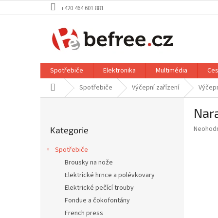
Přejít
+420 464 601 881
na
obsah
Spotřebiče
Elektronika
Multimédia
Ces
Domů
Spotřebiče
Výčepní zařízení
Výčepn
P
Nara
o
Přeskočit
s
Průměr
Neohod
Kategorie
kategorie
t
hodnoce
r
produkt
Spotřebiče
a
je
Brousky na nože
0,0
n
z
Elektrické hrnce a polévkovary
n
5
í
Elektrické pečící trouby
hvězdič
p
Fondue a čokofontány
a
French press