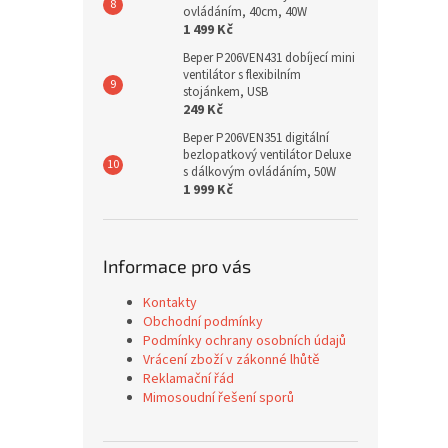
ovládáním, 40cm, 40W
1 499 Kč
Beper P206VEN431 dobíjecí mini
ventilátor s flexibilním
stojánkem, USB
249 Kč
Beper P206VEN351 digitální
bezlopatkový ventilátor Deluxe
s dálkovým ovládáním, 50W
1 999 Kč
Informace pro vás
Kontakty
Obchodní podmínky
Podmínky ochrany osobních údajů
Vrácení zboží v zákonné lhůtě
Reklamační řád
Mimosoudní řešení sporů