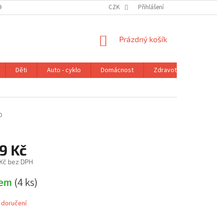
H ÚDAJŮ
VRÁCENÍ ZBOŽÍ V ZÁKONNÉ LHŮTĚ
CZK
Přihlášení
REKLAMAČNÍ ŘÁD
NÁKUPNÍ
Prázdný košík
KOŠÍK
Děti
Auto - cyklo
Domácnost
Zdravotní potřeby
O
9 Kč
 Kč bez DPH
dem
(4 ks)
 doručení