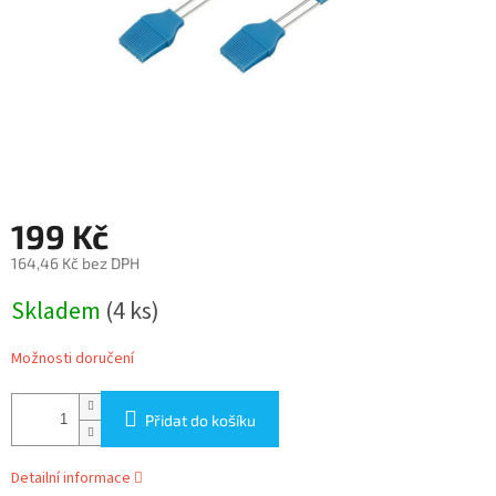
199 Kč
164,46 Kč bez DPH
Měrná
Skladem
(4 ks)
cena:
Možnosti doručení
Přidat do košíku
Detailní informace