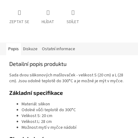
ZEPTAT SE
HLÍDAT
SDÍLET
Popis
Diskuze
Ostatní informace
Detailní popis produktu
Sada dvou silikonových mašlovaček - velikost S (20 cm) a L (28
cm). Jsou odolné teplotě do 300°C a je možné je mýt v myčce.
Základní specifikace
Materiál: silikon
Odolné vůči teplotě do 300°C
Velikost S: 20 cm
Velikost L: 28 cm
Možnost mytí v myčce nádobí