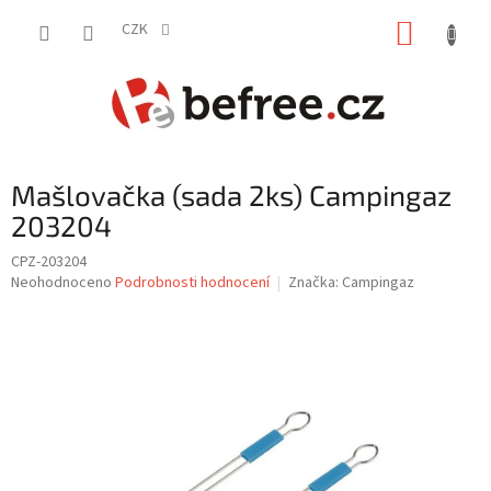
Přejít
NÁKUP
na
CZK
obsah
KOŠÍK
Mašlovačka (sada 2ks) Campingaz
203204
CPZ-203204
Průměrné
Neohodnoceno
Podrobnosti hodnocení
Značka:
Campingaz
hodnocení
produktu
je
0,0
z
5
hvězdiček.