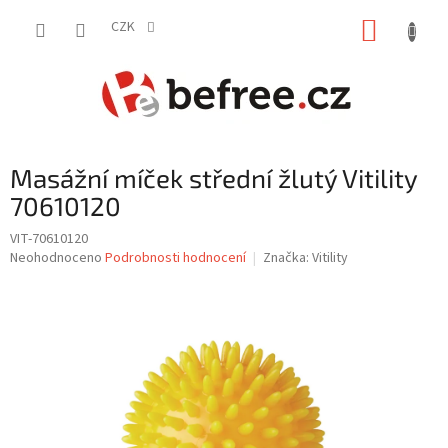
Přejít
NÁKUP
na
CZK
obsah
KOŠÍK
Masážní míček střední žlutý Vitility
70610120
VIT-70610120
Průměrné
Neohodnoceno
Podrobnosti hodnocení
Značka:
Vitility
hodnocení
produktu
je
0,0
z
5
hvězdiček.