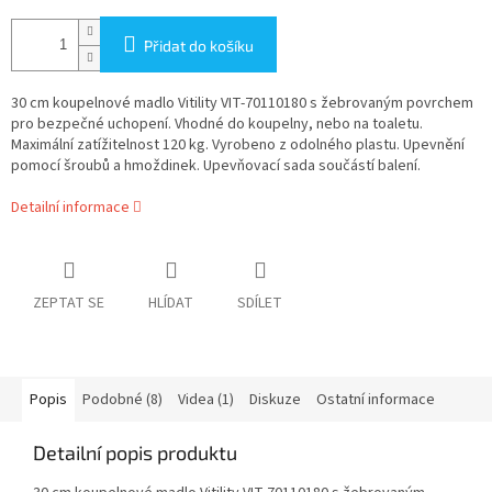
Přidat do košíku
30 cm koupelnové madlo Vitility VIT-70110180 s žebrovaným povrchem
pro bezpečné uchopení. Vhodné do koupelny, nebo na toaletu.
Maximální zatížitelnost 120 kg. Vyrobeno z odolného plastu. Upevnění
pomocí šroubů a hmoždinek. Upevňovací sada součástí balení.
Detailní informace
ZEPTAT SE
HLÍDAT
SDÍLET
Popis
Podobné (8)
Videa (1)
Diskuze
Ostatní informace
Detailní popis produktu