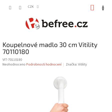
Přejít
NÁKUP
na
CZK
obsah
KOŠÍK
Koupelnové madlo 30 cm Vitility
70110180
VIT-70110180
Průměrné
Neohodnoceno
Podrobnosti hodnocení
Značka:
Vitility
hodnocení
produktu
je
0,0
z
5
hvězdiček.