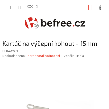
Přejít
NÁKUP
na
CZK
obsah
KOŠÍK
Kartáč na výčepní kohout - 15mm
BFB-AC053
Průměrné
Neohodnoceno
Podrobnosti hodnocení
Značka:
Habla
hodnocení
produktu
je
0,0
z
5
hvězdiček.