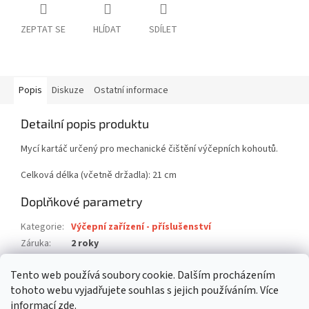
ZEPTAT SE
HLÍDAT
SDÍLET
Popis
Diskuze
Ostatní informace
Detailní popis produktu
Mycí kartáč určený pro mechanické čištění výčepních kohoutů.
Celková délka (včetně držadla): 21 cm
Doplňkové parametry
Kategorie
:
Výčepní zařízení - příslušenství
Záruka
:
2 roky
Hmotnost
:
0.015 kg
Tento web používá soubory cookie. Dalším procházením
EAN
:
8595587301906
tohoto webu vyjadřujete souhlas s jejich používáním. Více
informací
zde
.