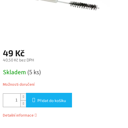
49 Kč
40,50 Kč bez DPH
Měrná
Skladem
(5 ks)
cena:
Možnosti doručení
Přidat do košíku
Detailní informace