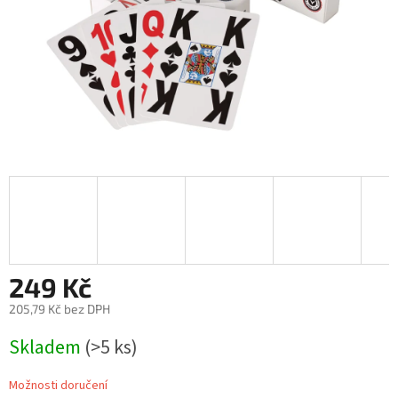
249 Kč
205,79 Kč bez DPH
Měrná
Skladem
(>5 ks)
cena:
Možnosti doručení