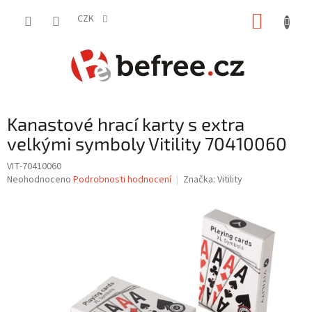
Přejít
NÁKUP
na
CZK
obsah
KOŠÍK
Kanastové hrací karty s extra
velkými symboly Vitility 70410060
VIT-70410060
Průměrné
Neohodnoceno
Podrobnosti hodnocení
Značka:
Vitility
hodnocení
produktu
je
0,0
z
5
hvězdiček.