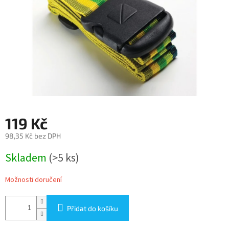
119 Kč
98,35 Kč bez DPH
Měrná
Skladem
(>5 ks)
cena:
Možnosti doručení
Přidat do košíku