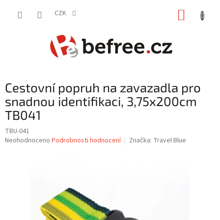
Přejít
NÁKUP
na
CZK
obsah
KOŠÍK
Cestovní popruh na zavazadla pro
snadnou identifikaci, 3,75x200cm
TB041
TBU-041
Průměrné
Neohodnoceno
Podrobnosti hodnocení
Značka:
Travel Blue
hodnocení
produktu
je
0,0
z
5
hvězdiček.