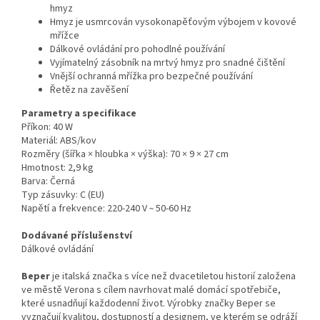
hmyz
Hmyz je usmrcován vysokonapěťovým výbojem v kovové
mřížce
Dálkové ovládání pro pohodlné používání
Vyjímatelný zásobník na mrtvý hmyz pro snadné čištění
Vnější ochranná mřížka pro bezpečné používání
Řetěz na zavěšení
Parametry a specifikace
Příkon: 40 W
Materiál: ABS/kov
Rozměry (šířka × hloubka × výška): 70 × 9 × 27 cm
Hmotnost: 2,9 kg
Barva: Černá
Typ zásuvky: C (EU)
Napětí a frekvence: 220-240 V ̴ 50-60 Hz
Dodávané příslušenství
Dálkové ovládání
Beper
je italská značka s více než dvacetiletou historií založena
ve městě Verona s cílem navrhovat malé domácí spotřebiče,
které usnadňují každodenní život. Výrobky značky Beper se
vyznačují kvalitou, dostupností a designem, ve kterém se odráží