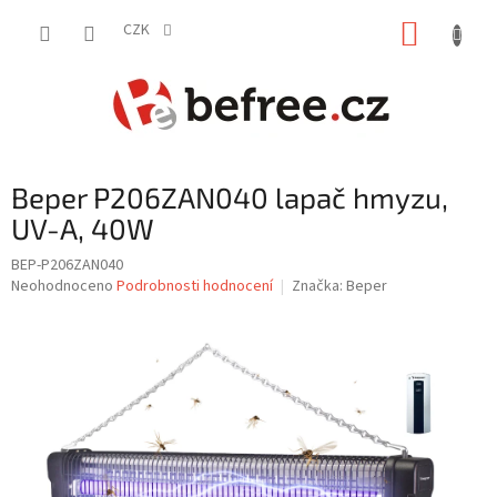
Přejít
NÁKUP
na
CZK
obsah
KOŠÍK
Beper P206ZAN040 lapač hmyzu,
UV-A, 40W
BEP-P206ZAN040
Průměrné
Neohodnoceno
Podrobnosti hodnocení
Značka:
Beper
hodnocení
produktu
je
0,0
z
5
hvězdiček.