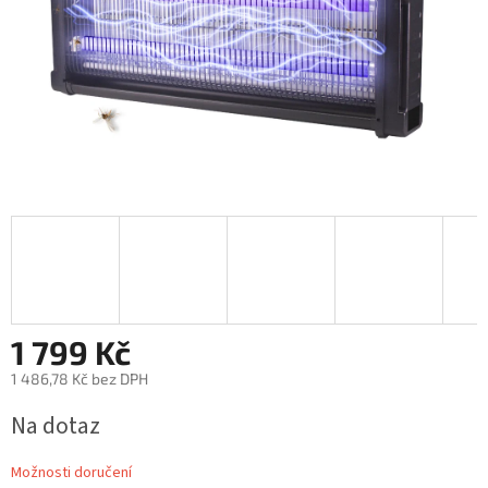
1 799 Kč
1 486,78 Kč bez DPH
Měrná
Na dotaz
cena:
Možnosti doručení