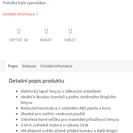
Položka byla vyprodána…
Detailní informace
ZEPTAT SE
HLÍDAT
SDÍLET
Popis
Diskuze
Ostatní informace
Detailní popis produktu
Elektrický lapač hmyzu s dálkovým ovládáním
Ideální k likvidaci komárů a jiného dotěrného létajícího
hmyzu
Robustní konstrukce z odolného ABS plastu a kovu
Vhodné pro vnitřní i venkovní použití
Otevřená horní mřížka pro maximální přitažlivost hmyzu
2 UV-A světelné trubice o výkonu 20 W
Ultrafialové světlo účinně přiláká komáry a další létající