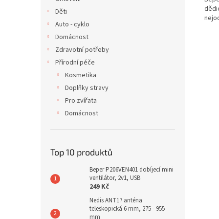
dědi
Děti
nejo
Auto - cyklo
Domácnost
Zdravotní potřeby
Přírodní péče
Kosmetika
Doplňky stravy
Pro zvířata
Domácnost
Top 10 produktů
Beper P206VEN401 dobíjecí mini
ventilátor, 2v1, USB
249 Kč
Nedis ANT17 anténa
teleskopická 6 mm, 275 - 955
mm