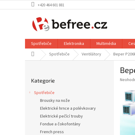
Přejít
+420 464 601 881
na
obsah
Spotřebiče
Elektronika
Multimédia
Ces
Domů
Spotřebiče
Ventilátory
Beper P206R
P
Bep
o
Přeskočit
s
Průměr
Neohod
Kategorie
kategorie
t
hodnoce
r
produkt
Spotřebiče
a
je
Brousky na nože
0,0
n
z
Elektrické hrnce a polévkovary
n
5
í
Elektrické pečící trouby
hvězdič
p
Fondue a čokofontány
a
French press