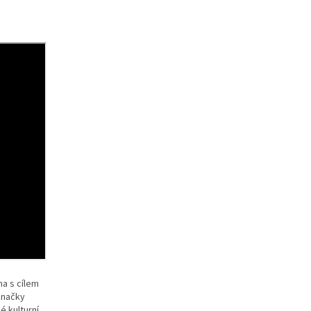
na s cílem
značky
é kulturní