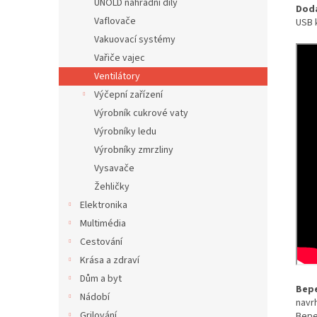
UNOLD náhradní díly
Dodá
Vaflovače
USB 
Vakuovací systémy
Vařiče vajec
Ventilátory
Výčepní zařízení
Výrobník cukrové vaty
Výrobníky ledu
Výrobníky zmrzliny
Vysavače
Žehličky
Elektronika
Multimédia
Cestování
Krása a zdraví
Dům a byt
Bep
Nádobí
navr
Grilování
Beper