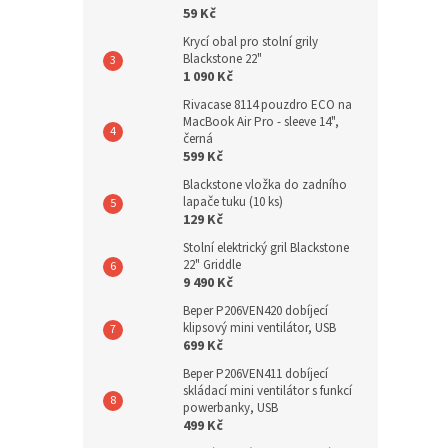
59 Kč
Krycí obal pro stolní grily
Blackstone 22"
1 090 Kč
Rivacase 8114 pouzdro ECO na
MacBook Air Pro - sleeve 14",
černá
599 Kč
Blackstone vložka do zadního
lapače tuku (10 ks)
129 Kč
Stolní elektrický gril Blackstone
22" Griddle
9 490 Kč
Beper P206VEN420 dobíjecí
klipsový mini ventilátor, USB
699 Kč
Beper P206VEN411 dobíjecí
skládací mini ventilátor s funkcí
powerbanky, USB
499 Kč