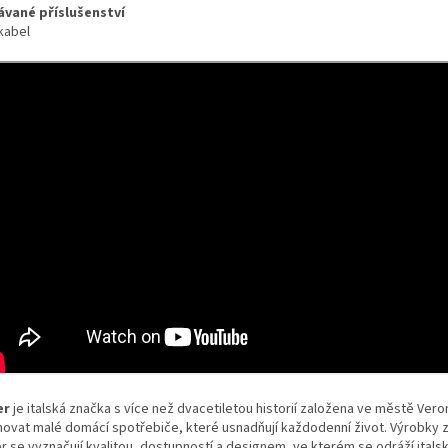
vané příslušenství
kabel
er
je italská značka s více než dvacetiletou historií založena ve městě Vero
hovat malé domácí spotřebiče, které usnadňují každodenní život. Výrobky 
 se vyznačují kvalitou, dostupností a designem, ve kterém se odráží italsk