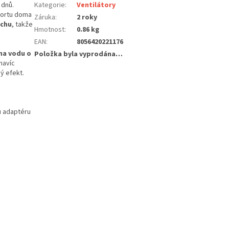
 dnů.
Kategorie
:
Ventilátory
fortu doma
Záruka
:
2 roky
uchu
, takže
Hmotnost
:
0.86 kg
EAN
:
8056420221176
na vodu o
Položka byla vyprodána…
navíc
ý efekt.
u adaptéru