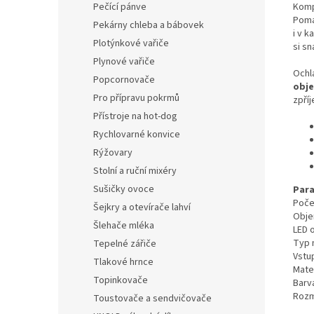
Komp
Pečící pánve
Pom
Pekárny chleba a bábovek
i v k
Plotýnkové vařiče
si s
Plynové vařiče
Ochl
Popcornovače
obje
Pro přípravu pokrmů
zpří
Přístroje na hot-dog
Rychlovarné konvice
Rýžovary
Stolní a ruční mixéry
Sušičky ovoce
Para
Počet
Šejkry a otevírače lahví
Obje
Šlehače mléka
LED o
Typ 
Tepelné zářiče
Vstup
Tlakové hrnce
Mater
Topinkovače
Barva
Rozmě
Toustovače a sendvičovače