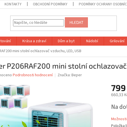
KONTAKTY
OBCHODNÍ PODMÍNKY
PODMÍNKY OCHRANY OSOBNÍC
HLEDAT
tování
Krása a zdraví
Dům a byt
Nádobí
Grilování
AF200 mini stolní ochlazovač vzduchu, LED, USB
er P206RAF200 mini stolní ochlazovač
né
noceno
Podrobnosti hodnocení
Značka:
Beper
ní
799
u
660,33 K
Měrná
Na do
cena:
ek.
Možnosti
Položka 