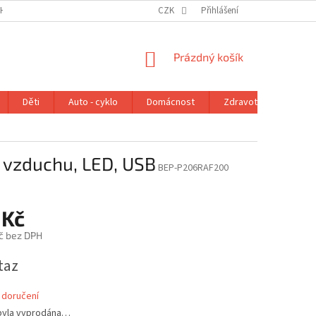
H ÚDAJŮ
VRÁCENÍ ZBOŽÍ V ZÁKONNÉ LHŮTĚ
CZK
Přihlášení
REKLAMAČNÍ ŘÁD
NÁKUPNÍ
Prázdný košík
KOŠÍK
Děti
Auto - cyklo
Domácnost
Zdravotní potřeby
 vzduchu, LED, USB
BEP-P206RAF200
 Kč
č bez DPH
taz
 doručení
byla vyprodána…