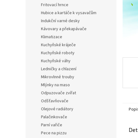
n
Fritovací hrnce
e
Hubice a kartáče k vysavačům
l
Indukční varné desky
Kávovary a překapávače
Klimatizace
Kuchyňské kráječe
Kuchyňské roboty
Kuchyňské váhy
Ledničky a chlazení
Mikrovlnné trouby
Mlýnky na maso
Odpuzovače zvířat
Odšťavňovače
Olejové radiátory
Popi
Palačinkovače
Parní vařiče
Det
Pece na pizzu