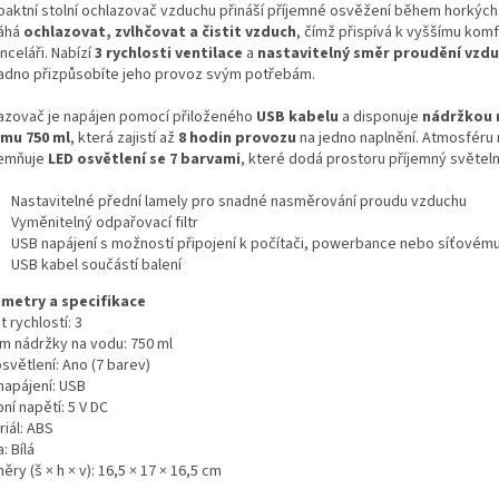
aktní stolní ochlazovač vzduchu přináší příjemné osvěžení během horkých
áhá
ochlazovat, zvlhčovat a čistit vzduch
, čímž přispívá k vyššímu kom
anceláři. Nabízí
3 rychlosti ventilace
a
nastavitelný směr proudění vzd
nadno přizpůsobíte jeho provoz svým potřebám.
azovač je napájen pomocí přiloženého
USB kabelu
a disponuje
nádržkou 
mu 750 ml
, která zajistí až
8 hodin provozu
na jedno naplnění. Atmosféru 
jemňuje
LED osvětlení se 7 barvami
, které dodá prostoru příjemný světeln
Nastavitelné přední lamely pro snadné nasměrování proudu vzduchu
Vyměnitelný odpařovací filtr
USB napájení s možností připojení k počítači, powerbance nebo síťovém
USB kabel součástí balení
metry a specifikace
 rychlostí: 3
m nádržky na vodu: 750 ml
světlení: Ano (7 barev)
napájení: USB
ní napětí: 5 V DC
iál: ABS
: Bílá
ry (š × h × v): 16,5 × 17 × 16,5 cm