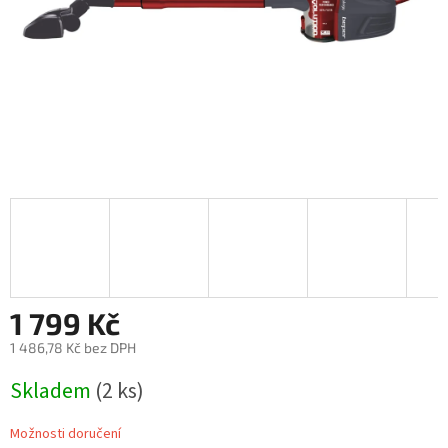
1 799 Kč
1 486,78 Kč bez DPH
Měrná
Skladem
(2 ks)
cena:
Možnosti doručení