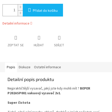
Přidat do košíku
Detailní informace
ZEPTAT SE
HLÍDAT
SDÍLET
Popis
Diskuze
Ostatní informace
Detailní popis produktu
Nejpraktičtější vysavač, jaký jste kdy mohli mít ?
BEPER
P202ASP001 vakuový vysavač 2v1
.
Super čistota