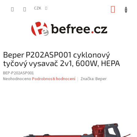
Přejít
NÁKUP
na
CZK
obsah
KOŠÍK
Beper P202ASP001 cyklonový
tyčový vysavač 2v1, 600W, HEPA
BEP-P202ASP001
Průměrné
Neohodnoceno
Podrobnosti hodnocení
Značka:
Beper
hodnocení
produktu
je
0,0
z
5
hvězdiček.