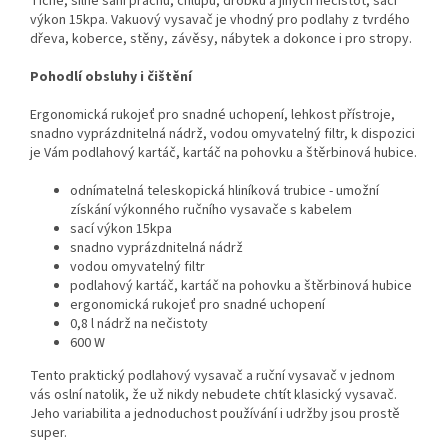
Tiché, silné sání prachu, chlupů, drobků a jiných nečistot, sací
výkon 15kpa. Vakuový vysavač je vhodný pro podlahy z tvrdého
dřeva, koberce, stěny, závěsy, nábytek a dokonce i pro stropy.
Pohodlí obsluhy i čištění
Ergonomická rukojeť pro snadné uchopení, lehkost přístroje,
snadno vyprázdnitelná nádrž, vodou omyvatelný filtr, k dispozici
je Vám podlahový kartáč, kartáč na pohovku a štěrbinová hubice.
odnímatelná teleskopická hliníková trubice - umožní
získání výkonného ručního vysavače s kabelem
sací výkon 15kpa
snadno vyprázdnitelná nádrž
vodou omyvatelný filtr
podlahový kartáč, kartáč na pohovku a štěrbinová hubice
ergonomická rukojeť pro snadné uchopení
0,8 l nádrž na nečistoty
600 W
Tento praktický podlahový vysavač a ruční vysavač v jednom
vás oslní natolik, že už nikdy nebudete chtít klasický vysavač.
Jeho variabilita a jednoduchost používání i udržby jsou prostě
super.