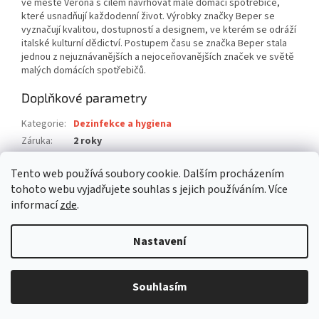
ve městě Verona s cílem navrhovat malé domácí spotřebiče,
které usnadňují každodenní život. Výrobky značky Beper se
vyznačují kvalitou, dostupností a designem, ve kterém se odráží
italské kulturní dědictví. Postupem času se značka Beper stala
jednou z nejuznávanějších a nejoceňovanějších značek ve světě
malých domácích spotřebičů.
Doplňkové parametry
Kategorie
:
Dezinfekce a hygiena
Záruka
:
2 roky
Hmotnost
:
0.24 kg
Tento web používá soubory cookie. Dalším procházením
EAN
:
8056420222654
tohoto webu vyjadřujete souhlas s jejich používáním. Více
informací
zde
.
Z
á
Nastavení
Vytvořil Shoptet
p
a
t
Souhlasím
Copyright 2026
befree.cz
. Všechna práva vyhrazena.
í