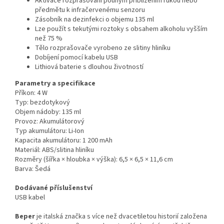
Aktivace rozprašování pouhým přiblížením rukou nebo
předmětu k infračervenému senzoru
Zásobník na dezinfekci o objemu 135 ml
Lze použít s tekutými roztoky s obsahem alkoholu vyšším
než 75 %
Tělo rozprašovače vyrobeno ze slitiny hliníku
Dobíjení pomocí kabelu USB
Lithiová baterie s dlouhou životností
Parametry a specifikace
Příkon: 4 W
Typ: bezdotykový
Objem nádoby: 135 ml
Provoz: Akumulátorový
Typ akumulátoru: Li-Ion
Kapacita akumulátoru: 1 200 mAh
Materiál: ABS/slitina hliníku
Rozměry (šířka × hloubka × výška): 6,5 × 6,5 × 11,6 cm
Barva: Šedá
Dodávané příslušenství
USB kabel
Beper
je italská značka s více než dvacetiletou historií založena