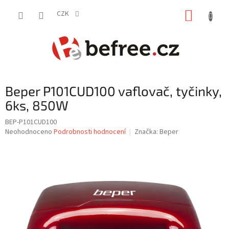
Přejít
NÁKUP
na
CZK
obsah
KOŠÍK
Beper P101CUD100 vaflovač, tyčinky,
6ks, 850W
BEP-P101CUD100
Průměrné
Neohodnoceno
Podrobnosti hodnocení
Značka:
Beper
hodnocení
produktu
je
0,0
z
5
hvězdiček.