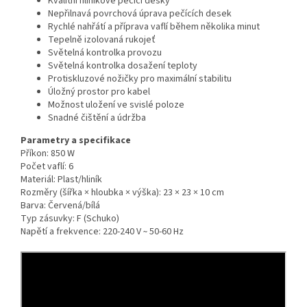
Kvalitní hliníkové pečicí desky
Nepřilnavá povrchová úprava pečících desek
Rychlé nahřátí a příprava vaflí během několika minut
Tepelně izolovaná rukojeť
Světelná kontrolka provozu
Světelná kontrolka dosažení teploty
Protiskluzové nožičky pro maximální stabilitu
Úložný prostor pro kabel
Možnost uložení ve svislé poloze
Snadné čištění a údržba
Parametry a specifikace
Příkon: 850 W
Počet vaflí: 6
Materiál: Plast/hliník
Rozměry (šířka × hloubka × výška): 23 × 23 × 10 cm
Barva: Červená/bílá
Typ zásuvky: F (Schuko)
Napětí a frekvence: 220-240 V ̴ 50-60 Hz