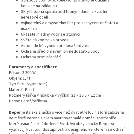
Středový 360° Strix konektor pro snadné odkládání
konvice na základnu
Skrytá topná spirála pod topným dnem z kvalitní
nerezové oceli
Vyjímatelný a omyvatelný filtr pro zachycení nečistot a
usazenin
Ukazatel hladiny vody se stupnicí
Světelná kontrolka provozu
Automatické vypnutí při dosažení varu
Ochrana před ohřevem při nedostatku vody
Ochrana proti přehřátí
Parametry a specifikace
Příkon: 2 200 W
Objem: 1,7 l
Typ filtru: Vyjímatelný
Materiál: Plast
Rozměry (šířka × hloubka × výška): 21 × 16,5 × 22 cm
Barva: Černá/stříbrná
Beper
je italská značka s více než dvacetiletou historií založena
ve městě Verona s cílem navrhovat malé domácí spotřebiče,
které usnadňují každodenní život. Výrobky značky Beper se
vyznačují kvalitou, dostupností a designem, ve kterém se odráží