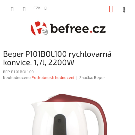
Přejít
NÁKUP
na
CZK
obsah
KOŠÍK
Beper P101BOL100 rychlovarná
konvice, 1,7l, 2200W
BEP-P101BOL100
Průměrné
Neohodnoceno
Podrobnosti hodnocení
Značka:
Beper
hodnocení
produktu
je
0,0
z
5
hvězdiček.