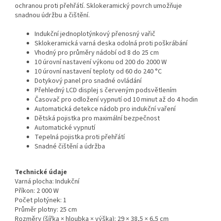
ochranou proti přehřátí. Sklokeramický povrch umožňuje
snadnou údržbu a čištění.
Indukční jednoplotýnkový přenosný vařič
Sklokeramická varná deska odolná proti poškrábání
Vhodný pro průměry nádobí od 8 do 25 cm
10 úrovní nastavení výkonu od 200 do 2000 W
10 úrovní nastavení teploty od 60 do 240 °C
Dotykový panel pro snadné ovládání
Přehledný LCD displej s červeným podsvětlením
Časovač pro odložení vypnutí od 10 minut až do 4 hodin
Automatická detekce nádob pro indukční vaření
Dětská pojistka pro maximální bezpečnost
Automatické vypnutí
Tepelná pojistka proti přehřátí
Snadné čištění a údržba
Technické údaje
Varná plocha: Indukční
Příkon: 2 000 W
Počet plotýnek: 1
Průměr plotny: 25 cm
Rozměry (šířka × hloubka × výška): 29 × 38,5 × 6,5 cm