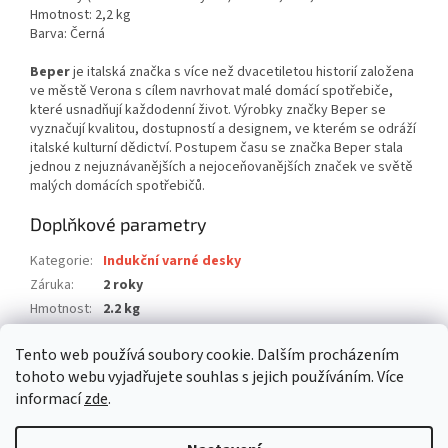
Hmotnost: 2,2 kg
Barva: Černá
Beper
je italská značka s více než dvacetiletou historií založena
ve městě Verona s cílem navrhovat malé domácí spotřebiče,
které usnadňují každodenní život. Výrobky značky Beper se
vyznačují kvalitou, dostupností a designem, ve kterém se odráží
italské kulturní dědictví. Postupem času se značka Beper stala
jednou z nejuznávanějších a nejoceňovanějších značek ve světě
malých domácích spotřebičů.
Doplňkové parametry
Kategorie
:
Indukční varné desky
Záruka
:
2 roky
Hmotnost
:
2.2 kg
EAN
:
8056420220865
Tento web používá soubory cookie. Dalším procházením
Položka byla vyprodána…
tohoto webu vyjadřujete souhlas s jejich používáním. Více
informací
zde
.
Z
á