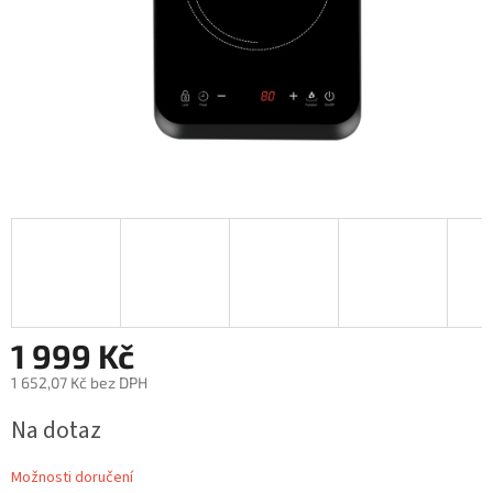
1 999 Kč
1 652,07 Kč bez DPH
Měrná
Na dotaz
cena:
Možnosti doručení