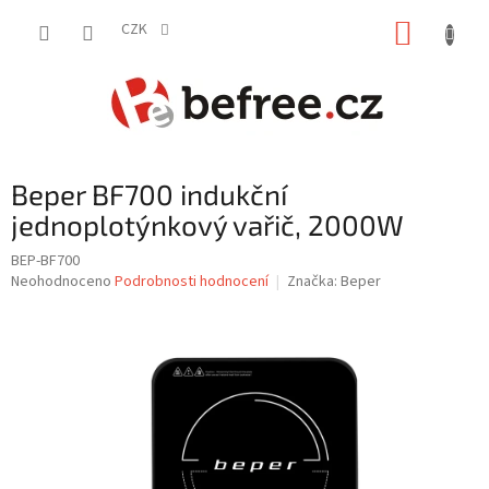
Přejít
NÁKUP
na
CZK
obsah
KOŠÍK
Beper BF700 indukční
jednoplotýnkový vařič, 2000W
BEP-BF700
Průměrné
Neohodnoceno
Podrobnosti hodnocení
Značka:
Beper
hodnocení
produktu
je
0,0
z
5
hvězdiček.