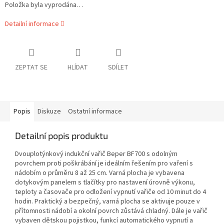
Položka byla vyprodána…
Detailní informace
ZEPTAT SE
HLÍDAT
SDÍLET
Popis
Diskuze
Ostatní informace
Detailní popis produktu
Dvouplotýnkový indukční vařič Beper BF700 s odolným
povrchem proti poškrábání je ideálním řešením pro vaření s
nádobím o průměru 8 až 25 cm. Varná plocha je vybavena
dotykovým panelem s tlačítky pro nastavení úrovně výkonu,
teploty a časovače pro odložení vypnutí vařiče od 10 minut do 4
hodin. Praktický a bezpečný, varná plocha se aktivuje pouze v
přítomnosti nádobí a okolní povrch zůstává chladný. Dále je vařič
vybaven dětskou pojistkou, funkcí automatického vypnutí a