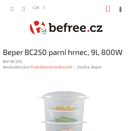
Přejít
NÁKUP
na
CZK
obsah
KOŠÍK
Beper BC250 parní hrnec, 9l, 800W
BEP-BC250
Průměrné
Neohodnoceno
Podrobnosti hodnocení
Značka:
Beper
hodnocení
produktu
je
0,0
z
5
hvězdiček.