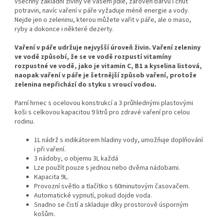
všechny základní živiny ve vašem jídle, zároveň barvu i chuť
potravin, navíc vaření v páře vyžaduje méně energie a vody.
Nejde jen o zeleninu, kterou můžete vařit v páře, ale o maso,
ryby a dokonce i některé dezerty.
Vaření v páře udržuje nejvyšší úroveň živin. Vaření zeleniny
ve vodě způsobí, že se ve vodě rozpustí vitamíny
rozpustné ve vodě, jako je vitamin C, B1 a kyselina listová,
naopak vaření v páře je šetrnější způsob vaření, protože
zelenina nepřichází do styku s vroucí vodou.
Parní hrnec s ocelovou konstrukcí a 3 průhlednými plastovými
koši s celkovou kapacitou 9 litrů pro zdravé vaření pro celou
rodinu.
1L nádrž s indikátorem hladiny vody, umožňuje doplňování
i při vaření.
3 nádoby, o objemu 3L každá
Lze použít pouze s jednou nebo dvěma nádobami.
Kapacita 9L.
Provozní světlo a tlačítko s 60minutovým časovačem.
Automatické vypnutí, pokud dojde voda.
Snadno se čistí a skladuje díky prostorově úsporným
košům.