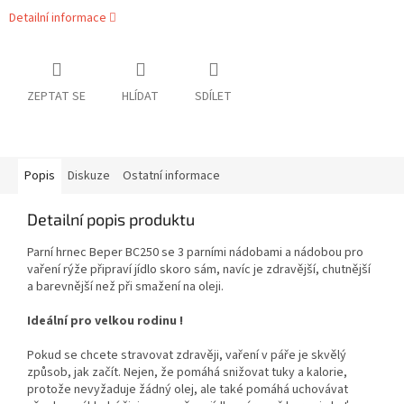
Detailní informace
ZEPTAT SE
HLÍDAT
SDÍLET
Popis
Diskuze
Ostatní informace
Detailní popis produktu
Parní hrnec Beper BC250 se 3 parními nádobami a nádobou pro
vaření rýže připraví jídlo skoro sám, navíc je zdravější, chutnější
a barevnější než při smažení na oleji.
Ideální pro velkou rodinu !
Pokud se chcete stravovat zdravěji, vaření v páře je skvělý
způsob, jak začít. Nejen, že pomáhá snižovat tuky a kalorie,
protože nevyžaduje žádný olej, ale také pomáhá uchovávat