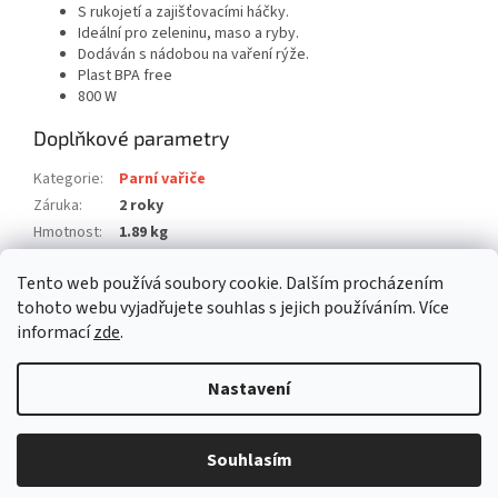
S rukojetí a zajišťovacími háčky.
Ideální pro zeleninu, maso a ryby.
Dodáván s nádobou na vaření rýže.
Plast BPA free
800 W
Doplňkové parametry
Kategorie
:
Parní vařiče
Záruka
:
2 roky
Hmotnost
:
1.89 kg
EAN
:
8051772719425
Tento web používá soubory cookie. Dalším procházením
Položka byla vyprodána…
tohoto webu vyjadřujete souhlas s jejich používáním. Více
informací
zde
.
Z
á
Nastavení
Vytvořil Shoptet
p
a
t
Souhlasím
Copyright 2026
befree.cz
. Všechna práva vyhrazena.
í