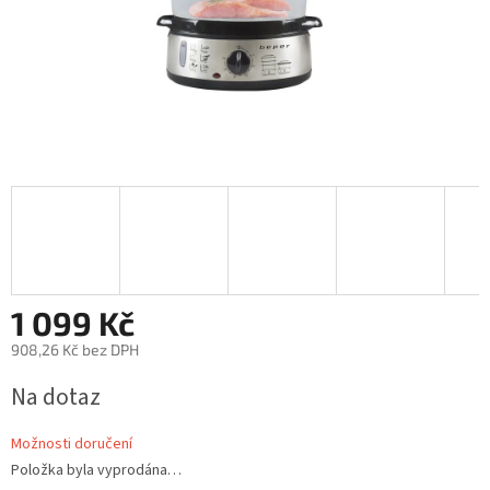
1 099 Kč
908,26 Kč bez DPH
Měrná
Na dotaz
cena:
Možnosti doručení
Položka byla vyprodána…